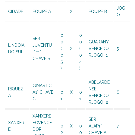
JOG
CIDADE
EQUIPE A
X
EQUIPE B
O
0
0
SER
0
0
GUARANY
LINDOIA
JUVENTU
(
X
(
VENCEDO
5
DO SUL
DE1°
0
0
RJOGO 1
CHAVE B
5
4
)
)
ABELARDE
GINASTIC
RIQUEZ
NSE
A1° CHAVE
0
X
0
6
A
VENCEDO
C
1
1
RJOGO 2
XANXERE
SER
XANXER
FCVENCE
0
X
0
AJAP1°
7
E
DOR
2
0
CHAVE A