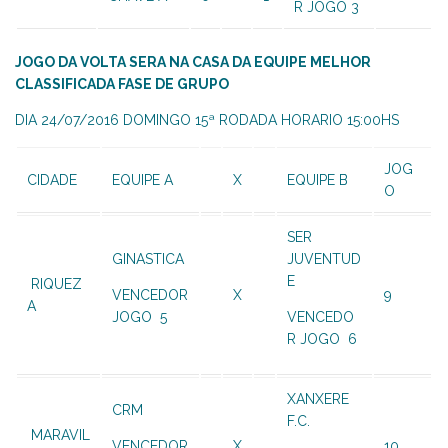
R JOGO 3
JOGO DA VOLTA SERA NA CASA DA EQUIPE MELHOR
CLASSIFICADA FASE DE GRUPO
DIA 24/07/2016 DOMINGO 15ª RODADA HORARIO 15:00HS
JOG
CIDADE
EQUIPE A
X
EQUIPE B
O
SER
GINASTICA
JUVENTUD
E
RIQUEZ
VENCEDOR
X
9
A
JOGO 5
VENCEDO
R JOGO 6
XANXERE
CRM
F.C.
MARAVIL
VENCEDOR
X
10