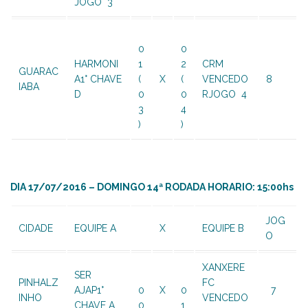
JOGO 3
0
0
HARMONI
1
2
CRM
GUARAC
A1° CHAVE
(
X
(
VENCEDO
8
IABA
D
0
0
RJOGO 4
3
4
)
)
DIA 17/07/2016 – DOMINGO 14ª RODADA HORARIO: 15:00hs
JOG
CIDADE
EQUIPE A
X
EQUIPE B
O
XANXERE
SER
PINHALZ
FC
AJAP1°
0
X
0
7
INHO
VENCEDO
CHAVE A
0
1