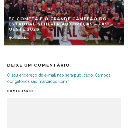
EC COMETA É O GRANDE CAMPEÃO DO
ESTADUAL SCHERER AUTOPEÇAS – FASE
OESTE 2026
NOTÍCIAS
DEIXE UM COMENTÁRIO
O seu endereço de e-mail não será publicado.
Campos
obrigatórios são marcados com
*
COMENTÁRIO
*