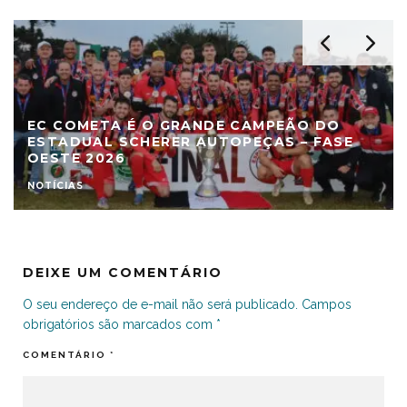
EC COMETA É O GRANDE CAMPEÃO DO
ESTADUAL SCHERER AUTOPEÇAS – FASE
OESTE 2026
NOTÍCIAS
DEIXE UM COMENTÁRIO
O seu endereço de e-mail não será publicado.
Campos
obrigatórios são marcados com
*
COMENTÁRIO
*