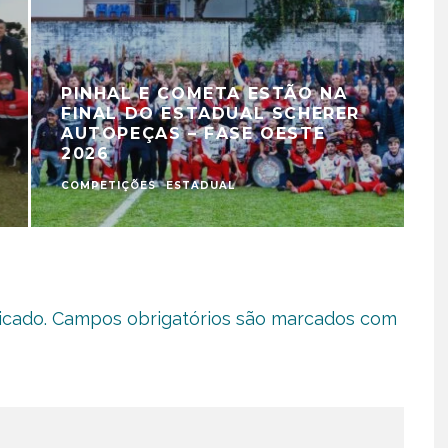
PINHAL E COMETA ESTÃO NA
FINAL DO ESTADUAL SCHERER
AUTOPEÇAS – FASE OESTE
2026
COMPETIÇÕES
ESTADUAL
C
icado.
Campos obrigatórios são marcados com