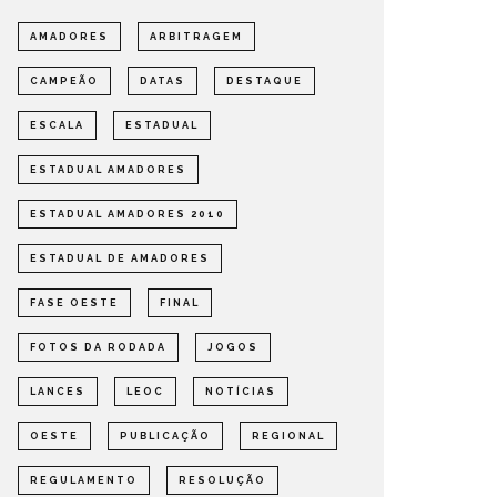
AMADORES
ARBITRAGEM
CAMPEÃO
DATAS
DESTAQUE
DEFINIDOS OS SEMIFINALISTAS
DEFINI
ESCALA
ESTADUAL
DO ESTADUAL DE AMADORES –
PARA A
FASE OESTE 2026
DE AMA
ESTADUAL AMADORES
OMPETIÇÕES
ESTADUAL
NOTÍCIAS
ESTADUAL
ESTADUAL AMADORES 2010
ESTADUAL DE AMADORES
FASE OESTE
FINAL
FOTOS DA RODADA
JOGOS
LANCES
LEOC
NOTÍCIAS
OESTE
PUBLICAÇÃO
REGIONAL
REGULAMENTO
RESOLUÇÃO