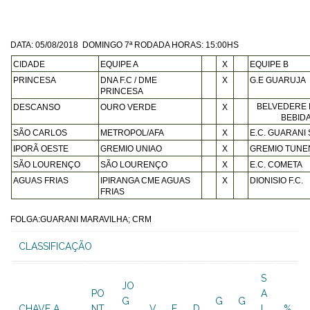
DATA: 05/08/2018 DOMINGO 7ª RODADA HORAS: 15:00HS
CIDADE
EQUIPE A
X
EQUIPE B
PRINCESA
DNA F.C / DME
X
G.E GUARUJA
PRINCESA
BELVEDERE E
DESCANSO
OURO VERDE
X
BEBID
SÃO CARLOS
METROPOL/AFA
X
E.C. GUARANI
IPORÃ OESTE
GREMIO UNIAO
X
GREMIO TUNE
SÃO LOURENÇO
SÃO LOURENÇO
X
E.C. COMETA
AGUAS FRIAS
IPIRANGA CME AGUAS
X
DIONISIO F.C.
FRIAS
FOLGA:GUARANI MARAVILHA; CRM
CLASSIFICAÇÃO
S
JO
PO
A
G
G
G
CHAVE A
NT
V
E
D
L
%