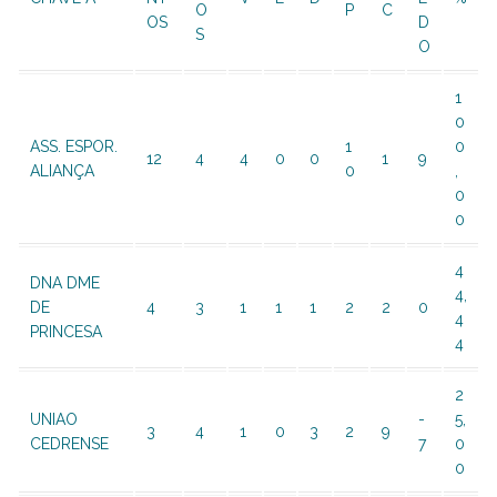
O
P
C
OS
D
S
O
1
0
ASS. ESPOR.
1
0
12
4
4
0
0
1
9
ALIANÇA
0
,
0
0
4
DNA DME
4,
DE
4
3
1
1
1
2
2
0
4
PRINCESA
4
2
UNIAO
-
5,
3
4
1
0
3
2
9
CEDRENSE
7
0
0