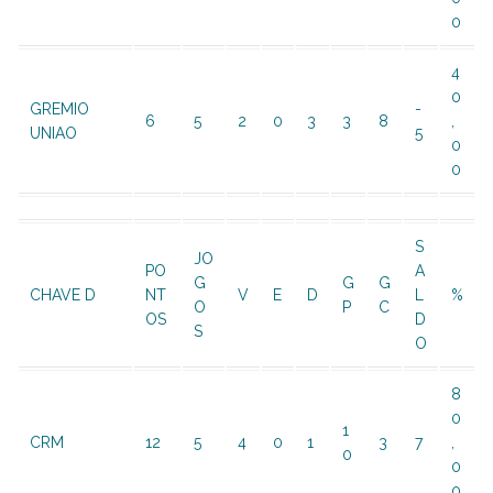
0
4
0
GREMIO
-
6
5
2
0
3
3
8
,
UNIAO
5
0
0
S
JO
PO
A
G
G
G
CHAVE D
NT
V
E
D
L
%
O
P
C
OS
D
S
O
8
0
1
CRM
12
5
4
0
1
3
7
,
0
0
0