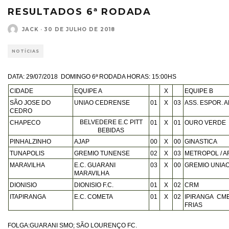
RESULTADOS 6ª RODADA
JACK
·
30 DE JULHO DE 2018
NOTÍCIAS
DATA: 29/07/2018 DOMINGO 6ª RODADA HORAS: 15:00HS
CIDADE
EQUIPE A
X
EQUIPE B
SÃO JOSE DO
UNIAO CEDRENSE
01
X
03
ASS. ESPOR. 
CEDRO
BELVEDERE E.C PITT
CHAPECO
01
X
01
OURO VERDE
BEBIDAS
PINHALZINHO
AJAP
00
X
00
GINASTICA
TUNAPOLIS
GREMIO TUNENSE
02
X
03
METROPOL / A
MARAVILHA
E.C. GUARANI
03
X
00
GREMIO UNIA
MARAVILHA
DIONISIO
DIONISIO F.C.
01
X
02
CRM
ITAPIRANGA
E.C. COMETA
01
X
02
IPIRANGA
CME
FRIAS
FOLGA:GUARANI SMO; SÃO LOURENÇO FC.