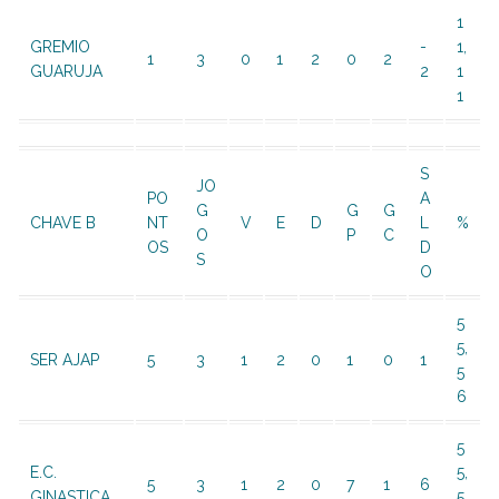
1
GREMIO
-
1,
1
3
0
1
2
0
2
GUARUJA
2
1
1
S
JO
PO
A
G
G
G
CHAVE B
NT
V
E
D
L
%
O
P
C
OS
D
S
O
5
5,
SER AJAP
5
3
1
2
0
1
0
1
5
6
5
E.C.
5,
5
3
1
2
0
7
1
6
GINASTICA
5