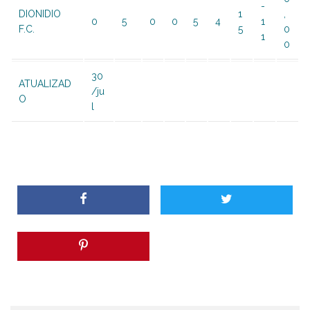
-
DIONIDIO
1
,
0
5
0
0
5
4
1
F.C.
5
0
1
0
30
ATUALIZAD
/ju
O
l