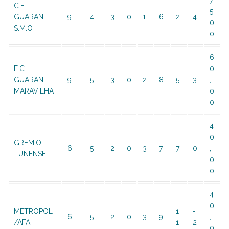
7
C.E.
5,
GUARANI
9
4
3
0
1
6
2
4
0
S.M.O
0
6
E.C.
0
GUARANI
9
5
3
0
2
8
5
3
,
MARAVILHA
0
0
4
0
GREMIO
6
5
2
0
3
7
7
0
,
TUNENSE
0
0
4
0
METROPOL
1
-
6
5
2
0
3
9
,
/AFA
1
2
0