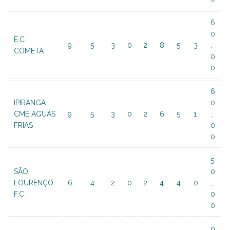
6
0
E.C.
9
5
3
0
2
8
5
3
,
COMETA
0
0
6
IPIRANGA
0
CME AGUAS
9
5
3
0
2
6
5
1
,
FRIAS
0
0
5
SÃO
0
LOURENÇO
6
4
2
0
2
4
4
0
,
F.C.
0
0
0