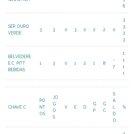
6
3
SER OURO
3,
3
3
0
3
0
2
2
0
VERDE
3
3
1
BELVEDERE
-
1,
E.C. PITT
1
3
0
1
2
1
8
7
1
BEBIDAS
1
S
JO
PO
A
G
G
G
CHAVE C
NT
V
E
D
L
%
O
P
C
OS
D
S
O