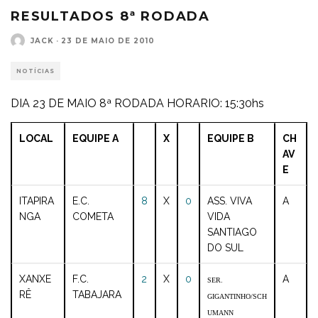
RESULTADOS 8ª RODADA
JACK
·
23 DE MAIO DE 2010
NOTÍCIAS
DIA 23 DE MAIO 8ª RODADA HORARIO: 15:30hs
LOCAL
EQUIPE A
X
EQUIPE B
CH
AV
E
ITAPIRA
E.C.
8
X
0
ASS. VIVA
A
NGA
COMETA
VIDA
SANTIAGO
DO SUL
XANXE
F.C.
2
X
0
A
SER.
RÊ
TABAJARA
GIGANTINHO/SCH
UMANN