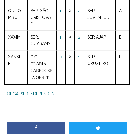
QUILO
SER. SÃO
1
X
4
SER.
A
MBO
CRISTOVÃ
JUVENTUDE
O
XAXIM
SER.
1
X
2
SER AJAP
B
GUARANY
XANXE
0
X
1
SER.
B
E.C.
RÊ
CRUZEIRO
OLARIA
CARROCER
IA OESTE
FOLGA: SER INDEPENDENTE