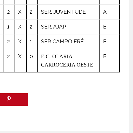
2
X
2
SER. JUVENTUDE
A
1
X
2
SER. AJAP
B
2
X
1
SER CAMPO ERÊ
B
2
X
0
B
E.C. OLARIA
CARROCERIA OESTE