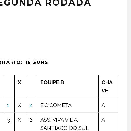
SEGUNDA RODADA
RARIO: 15:30HS
X
EQUIPE B
CHA
VE
1
X
2
E.C COMETA
A
3
X
2
ASS. VIVA VIDA.
A
SANTIAGO DO SUL