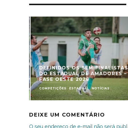
O NA
HERER
DEFINIDOS OS SEMIFINALISTAS
TE
DO ESTADUAL DE AMADORES –
FASE OESTE 2026
COMPETIÇÕES
ESTADUAL
NOTÍCIAS
DEIXE UM COMENTÁRIO
O seu endereço de e-mail não será publ