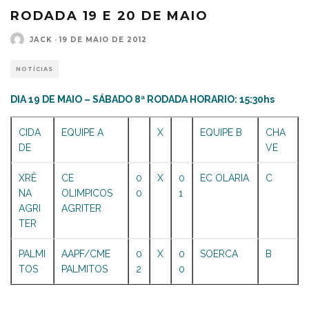
RODADA 19 E 20 DE MAIO
JACK
·
19 DE MAIO DE 2012
NOTÍCIAS
DIA 19 DE MAIO – SÁBADO 8ª RODADA HORARIO: 15:30hs
CIDA
EQUIPE A
X
EQUIPE B
CHA
DE
VE
XRÊ
CE
0
X
0
EC OLARIA
C
NA
OLIMPICOS
0
1
AGRI
AGRITER
TER
PALMI
AAPF/CME
0
X
0
SOERCA
B
TOS
PALMITOS
2
0