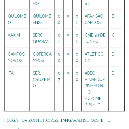
HO
ST
QUILOMB
QUILOMB
0
X
0
AFA/ SÃO
B
O
ENSE
0
1
CARLOS
XAXIM
SERC
0
X
0
CME 29 DE
C
GUARANI
1
1
JUNHO
CAMPOS
COPERCA
0
X
0
ATLETICO
D
NOVOS
MPOS
0
0
CN
ITA
SER.
0
X
0
ABEC
D
CRUZEIR
7
0
VINHEDO/
O
PINHEIRIN
HO
F.C/CME
P.PRETO
FOLGA:HORIZONTE F.C; ASS. TANGARAENSE; OESTE F.C