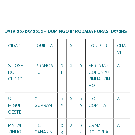
DATA:20/05/2012 – DOMINGO 8ª RODADA HORAS: 15:30HS
CIDADE
EQUIPE A
X
EQUIPE B
CHA
VE
S. JOSE
IPIRANGA
0
X
0
SER. AJAP
A
DO
F.C.
1
1
COLONIA/
CEDRO
PINHALZIN
HO
S.
C.E.
0
X
0
E.C.
A
MIGUEL
GUARANI
2
0
COMETA
OESTE
PINHAL
E.C.
0
X
0
CRM/
A
ZINHO
CANARIN
3
2
ROTOPLA