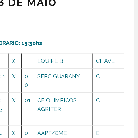
13 DE MAIO
ORARIO: 15:30hs
X
EQUIPE B
CHAVE
01
X
0
SERC GUARANY
C
0
0
X
01
CE OLIMPICOS
C
3
AGRITER
0
X
0
AAPF/CME
B