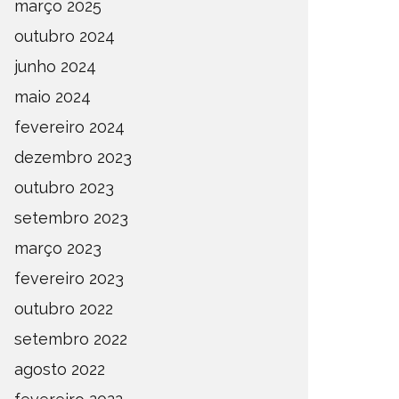
março 2025
outubro 2024
junho 2024
maio 2024
DEFINIDOS OS SEMIFINALISTAS
DEFINI
fevereiro 2024
DO ESTADUAL DE AMADORES –
PARA A
dezembro 2023
FASE OESTE 2026
DE AMA
outubro 2023
OMPETIÇÕES
ESTADUAL
NOTÍCIAS
ESTADUAL
setembro 2023
março 2023
fevereiro 2023
outubro 2022
setembro 2022
agosto 2022