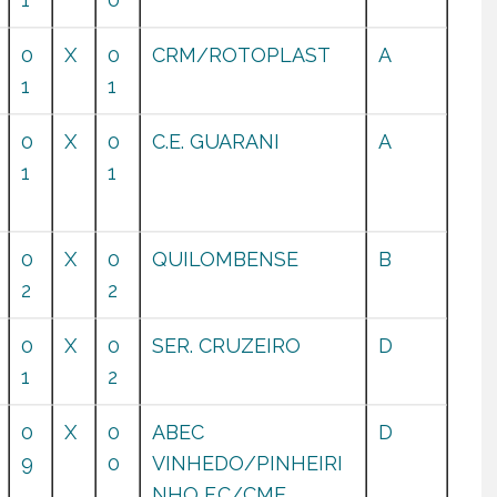
0
X
0
CRM/ROTOPLAST
A
1
1
0
X
0
C.E. GUARANI
A
1
1
0
X
0
QUILOMBENSE
B
2
2
0
X
0
SER. CRUZEIRO
D
1
2
0
X
0
ABEC
D
9
0
VINHEDO/PINHEIRI
NHO F.C/CME