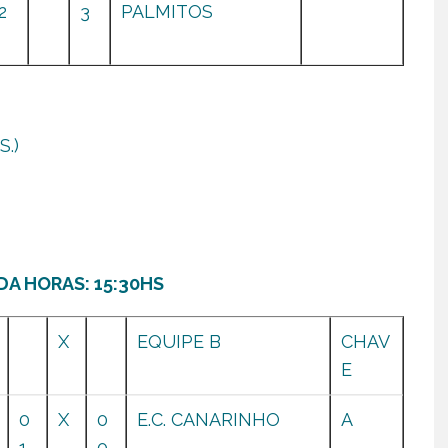
2
3
PALMITOS
.)
DA HORAS: 15:30HS
X
EQUIPE B
CHAV
E
0
X
0
E.C. CANARINHO
A
1
0