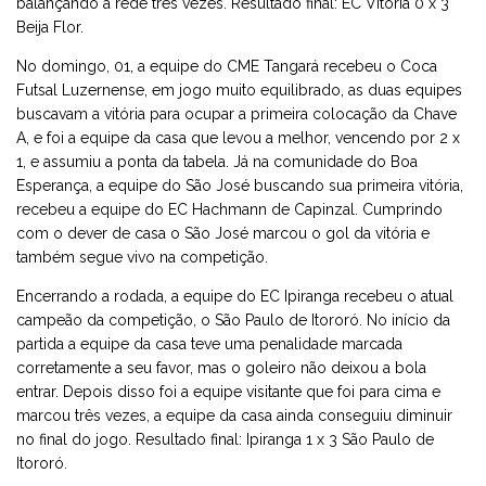
balançando a rede três vezes. Resultado final: EC Vitória 0 x 3
Beija Flor.
No domingo, 01, a equipe do CME Tangará recebeu o Coca
Futsal Luzernense, em jogo muito equilibrado, as duas equipes
buscavam a vitória para ocupar a primeira colocação da Chave
A, e foi a equipe da casa que levou a melhor, vencendo por 2 x
1, e assumiu a ponta da tabela. Já na comunidade do Boa
Esperança, a equipe do São José buscando sua primeira vitória,
recebeu a equipe do EC Hachmann de Capinzal. Cumprindo
com o dever de casa o São José marcou o gol da vitória e
também segue vivo na competição.
Encerrando a rodada, a equipe do EC Ipiranga recebeu o atual
campeão da competição, o São Paulo de Itororó. No início da
partida a equipe da casa teve uma penalidade marcada
corretamente a seu favor, mas o goleiro não deixou a bola
entrar. Depois disso foi a equipe visitante que foi para cima e
marcou três vezes, a equipe da casa ainda conseguiu diminuir
no final do jogo. Resultado final: Ipiranga 1 x 3 São Paulo de
Itororó.