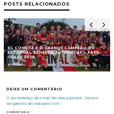
POSTS RELACIONADOS
EC COMETA É O GRANDE CAMPEÃO DO
ESTADUAL SCHERER AUTOPEÇAS – FASE
OESTE 2026
NOTÍCIAS
DEIXE UM COMENTÁRIO
O seu endereço de e-mail não será publicado.
Campos
obrigatórios são marcados com
*
COMENTÁRIO
*