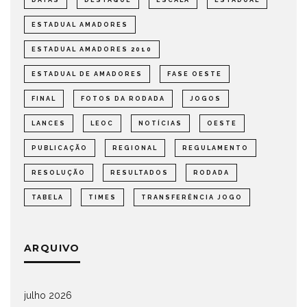
DATAS
DESTAQUE
ESCALA
ESTADUAL
ESTADUAL AMADORES
ESTADUAL AMADORES 2010
ESTADUAL DE AMADORES
FASE OESTE
FINAL
FOTOS DA RODADA
JOGOS
LANCES
LEOC
NOTÍCIAS
OESTE
PUBLICAÇÃO
REGIONAL
REGULAMENTO
RESOLUÇÃO
RESULTADOS
RODADA
TABELA
TIMES
TRANSFERÊNCIA JOGO
ARQUIVO
julho 2026