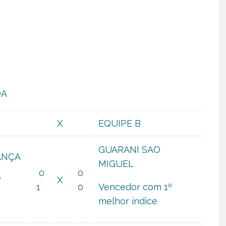
DA
X
EQUIPE B
GUARANI SAO
IANÇA
MIGUEL
0
0
º
X
1
0
Vencedor com 1º
melhor índice