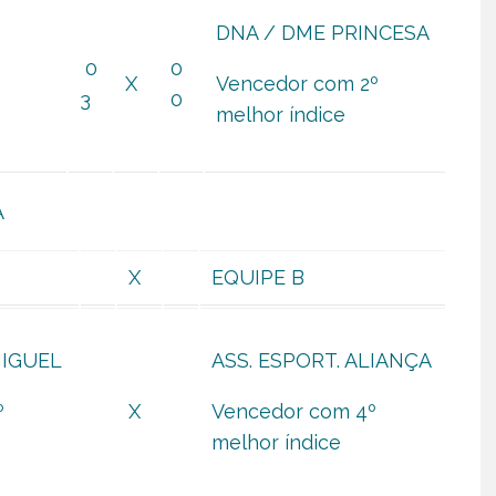
DNA / DME PRINCESA
0
0
º
X
Vencedor com 2º
3
0
melhor índice
A
X
EQUIPE B
MIGUEL
ASS. ESPORT. ALIANÇA
º
X
Vencedor com 4º
melhor índice