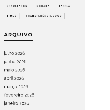
RESULTADOS
RODADA
TABELA
TIMES
TRANSFERÊNCIA JOGO
ARQUIVO
DEFINIDOS OS SEMIFINALISTAS
DEFINI
julho 2026
DO ESTADUAL DE AMADORES –
PARA A
FASE OESTE 2026
DE AMA
junho 2026
OMPETIÇÕES
ESTADUAL
NOTÍCIAS
ESTADUAL
maio 2026
abril 2026
março 2026
fevereiro 2026
janeiro 2026