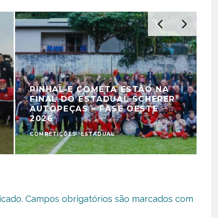
PINHAL E COMETA ESTÃO NA
FINAL DO ESTADUAL SCHERER
AUTOPEÇAS – FASE OESTE
2026
COMPETIÇÕES
ESTADUAL
C
icado.
Campos obrigatórios são marcados com