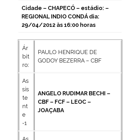
Cidade – CHAPECÓ – estádio: –
REGIONAL INDIO CONDÁ dia:
29/04/2012 às 16:00 horas
Ár
PAULO HENRIQUE DE
bit
GODOY BEZERRA – CBF
ro:
As
sis
ANGELO RUDIMAR BECHI –
te
CBF – FCF – LEOC –
nt
JOAÇABA
e
-1
As