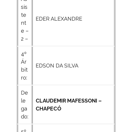
sis
te
EDER ALEXANDRE
nt
e –
2 –
4º
Ár
EDSON DA SILVA
bit
ro:
De
le
CLAUDEMIR MAFESSONI –
ga
CHAPECÓ
do:
5º