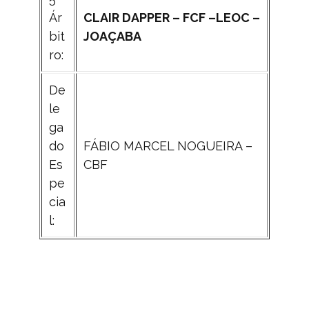
Ár
CLAIR DAPPER – FCF –LEOC –
bit
JOAÇABA
ro:
De
le
ga
do
FÁBIO MARCEL NOGUEIRA –
Es
CBF
pe
cia
l: