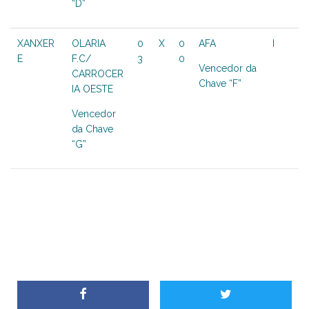
“D”
XANXER
OLARIA
0
X
0
AFA
I
E
F.C/
3
0
Vencedor da
CARROCER
Chave “F”
IA OESTE
Vencedor
da Chave
“G”