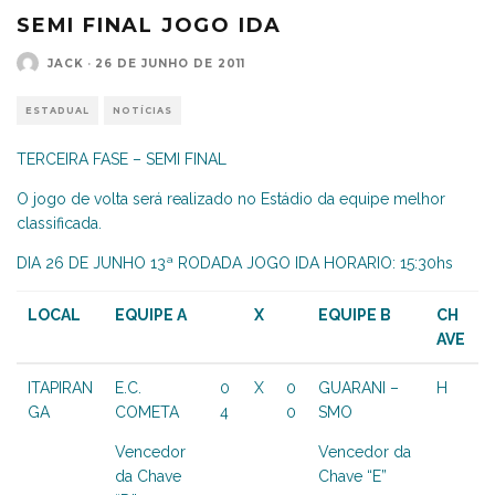
SEMI FINAL JOGO IDA
JACK
·
26 DE JUNHO DE 2011
ESTADUAL
NOTÍCIAS
TERCEIRA FASE – SEMI FINAL
O jogo de volta será realizado no Estádio da equipe melhor
classificada.
DIA 26 DE JUNHO 13ª RODADA JOGO IDA HORARIO: 15:30hs
LOCAL
EQUIPE A
X
EQUIPE B
CH
AVE
ITAPIRAN
E.C.
0
X
0
GUARANI –
H
GA
COMETA
4
0
SMO
Vencedor
Vencedor da
da Chave
Chave “E”