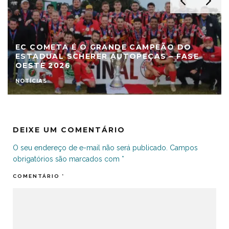
EC COMETA É O GRANDE CAMPEÃO DO
ESTADUAL SCHERER AUTOPEÇAS – FASE
OESTE 2026
NOTÍCIAS
DEIXE UM COMENTÁRIO
O seu endereço de e-mail não será publicado.
Campos
obrigatórios são marcados com
*
COMENTÁRIO
*