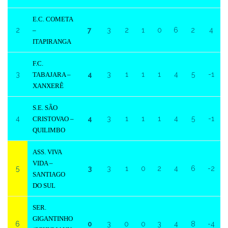
E.C. COMETA
2
7
3
2
1
0
6
2
4
–
ITAPIRANGA
F.C.
3
4
3
1
1
1
4
5
-1
TABAJARA –
XANXERÊ
S.E. SÃO
4
4
3
1
1
1
4
5
-1
CRISTOVAO –
QUILIMBO
ASS. VIVA
VIDA –
5
3
3
1
0
2
4
6
-2
SANTIAGO
DO SUL
SER.
GIGANTINHO
6
0
3
0
0
3
4
8
-4