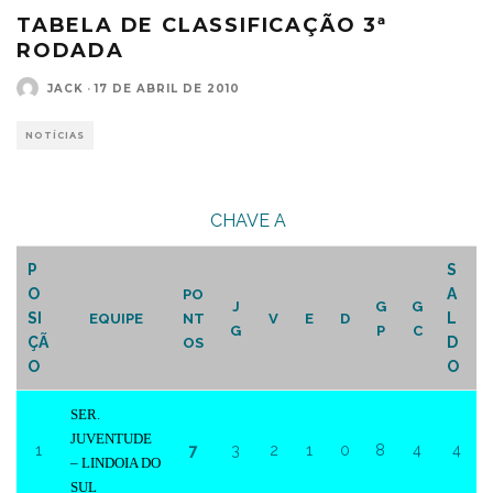
TABELA DE CLASSIFICAÇÃO 3ª
RODADA
JACK
·
17 DE ABRIL DE 2010
NOTÍCIAS
CHAVE A
P
S
O
A
PO
J
G
G
SI
L
EQUIPE
NT
V
E
D
G
P
C
ÇÃ
D
OS
O
O
SER.
JUVENTUDE
1
7
3
2
1
0
8
4
4
– LINDOIA DO
SUL