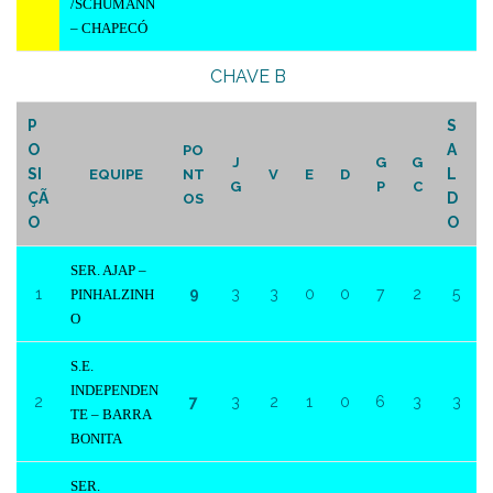
/SCHUMANN
– CHAPECÓ
CHAVE B
P
S
O
A
PO
J
G
G
SI
L
EQUIPE
NT
V
E
D
G
P
C
ÇÃ
D
OS
O
O
SER. AJAP –
1
9
3
3
0
0
7
2
5
PINHALZINH
O
S.E.
INDEPENDEN
2
7
3
2
1
0
6
3
3
TE – BARRA
BONITA
SER.