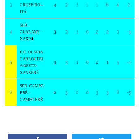
3
4
3
1
1
1
6
4
2
CRUZEIRO –
ITÁ
SER.
4
3
3
1
0
2
2
3
-1
GUARANY –
XAXIM
E.C. OLARIA
CARROCERI
5
3
3
1
0
2
1
5
-4
A OESTE-
XANXERÊ
SER. CAMPO
6
0
3
0
0
3
3
8
-5
ERÊ –
CAMPO ERÊ