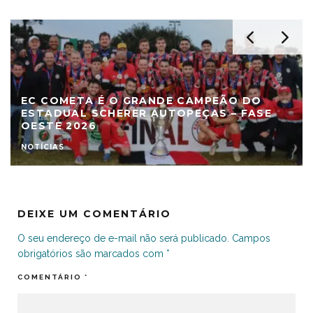
EC COMETA É O GRANDE CAMPEÃO DO
ESTADUAL SCHERER AUTOPEÇAS – FASE
OESTE 2026
NOTÍCIAS
DEIXE UM COMENTÁRIO
O seu endereço de e-mail não será publicado.
Campos
obrigatórios são marcados com
*
COMENTÁRIO
*