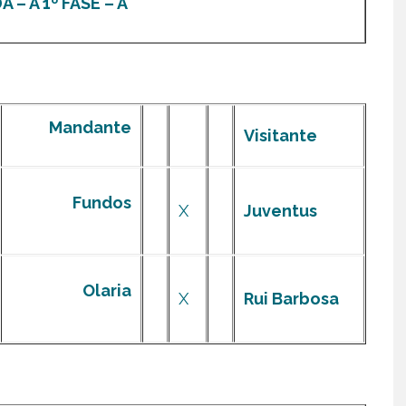
 – A 1º FASE – A
Mandante
Visitante
Fundos
X
Juventus
Olaria
X
Rui Barbosa