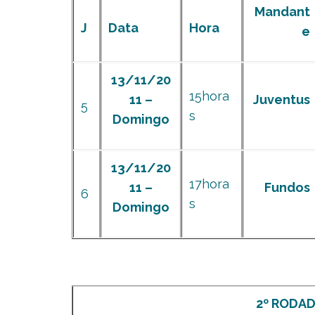
Mandant
J
Data
Hora
e
13/11/20
15hora
11 –
Juventus
5
s
Domingo
13/11/20
17hora
11 –
Fundos
6
s
Domingo
2º RODADA