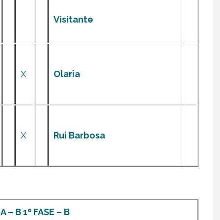
Visitante
X
Olaria
X
Rui Barbosa
 – B 1º FASE – B