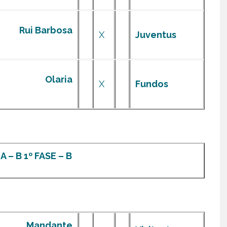
Rui Barbosa
X
Juventus
Olaria
X
Fundos
 – B 1º FASE – B
Mandante