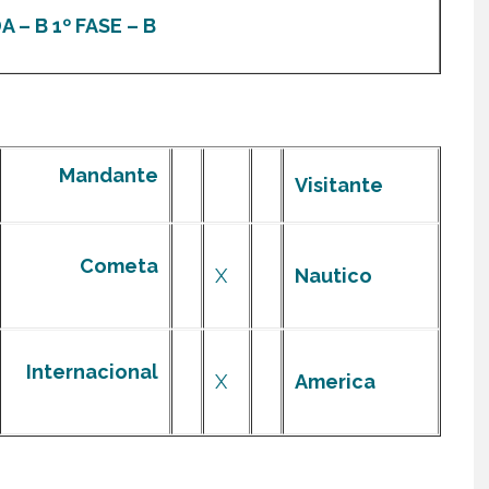
 – B 1º FASE – B
Mandante
Visitante
Cometa
X
Nautico
Internacional
X
America