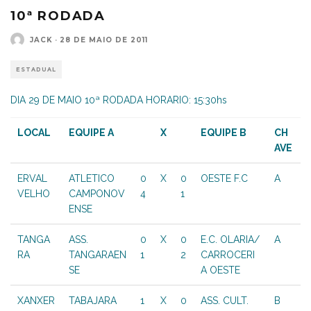
10ª RODADA
JACK
·
28 DE MAIO DE 2011
ESTADUAL
DIA 29 DE MAIO 10ª RODADA HORARIO: 15:30hs
LOCAL
EQUIPE A
X
EQUIPE B
CH
AVE
ERVAL
ATLETICO
0
X
0
OESTE F.C
A
VELHO
CAMPONOV
4
1
ENSE
TANGA
ASS.
0
X
0
E.C. OLARIA/
A
RA
TANGARAEN
1
2
CARROCERI
SE
A OESTE
XANXER
TABAJARA
1
X
0
ASS. CULT.
B