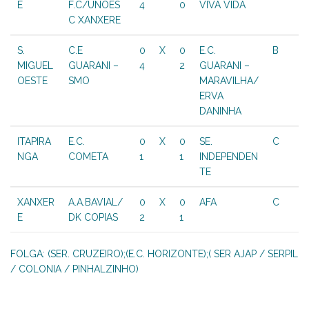
E
F.C/UNOES
4
0
VIVA VIDA
C XANXERE
S.
C.E
0
X
0
E.C.
B
MIGUEL
GUARANI –
4
2
GUARANI –
OESTE
SMO
MARAVILHA/
ERVA
DANINHA
ITAPIRA
E.C.
0
X
0
SE.
C
NGA
COMETA
1
1
INDEPENDEN
TE
XANXER
A.A.BAVIAL/
0
X
0
AFA
C
E
DK COPIAS
2
1
FOLGA: (SER. CRUZEIRO);(E.C. HORIZONTE);( SER AJAP / SERPIL
/ COLONIA / PINHALZINHO)