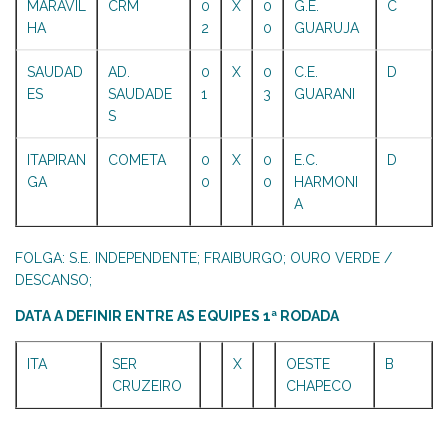
MARAVIL
CRM
0
X
0
G.E.
C
HA
2
0
GUARUJA
SAUDAD
AD.
0
X
0
C.E.
D
ES
SAUDADE
1
3
GUARANI
S
ITAPIRAN
COMETA
0
X
0
E.C.
D
GA
0
0
HARMONI
A
FOLGA: S.E. INDEPENDENTE; FRAIBURGO; OURO VERDE /
DESCANSO;
DATA A DEFINIR ENTRE AS EQUIPES 1ª RODADA
ITA
SER
X
OESTE
B
CRUZEIRO
CHAPECO