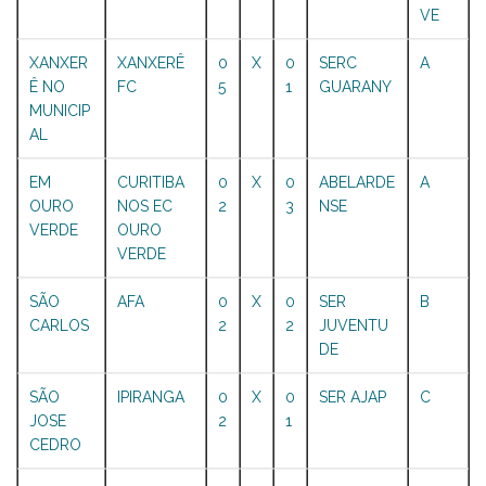
VE
XANXER
XANXERÊ
0
X
0
SERC
A
Ê NO
FC
5
1
GUARANY
MUNICIP
AL
EM
CURITIBA
0
X
0
ABELARDE
A
OURO
NOS EC
2
3
NSE
VERDE
OURO
VERDE
SÃO
AFA
0
X
0
SER
B
CARLOS
2
2
JUVENTU
DE
SÃO
IPIRANGA
0
X
0
SER AJAP
C
JOSE
2
1
CEDRO