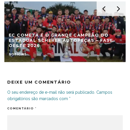
EC COMETA É O GRANDE CAMPEÃO DO
ESTADUAL SCHERER AUTOPEÇAS – FASE
OESTE 2026
NOTÍCIAS
DEIXE UM COMENTÁRIO
O seu endereço de e-mail não será publicado.
Campos
obrigatórios são marcados com
*
COMENTÁRIO
*