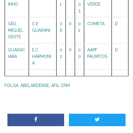
INHO
1
0
VERDE
3
SÃO
C.E.
0
X
0
COMETA
D
MIGUEL
GUARANI
6
2
OESTE
GUARAC
E.C.
0
X
0
AAPF
D
IABA
HARMONI
2
0
PALMITOS
A
FOLGA: ABELARDENSE; AFA; CRM