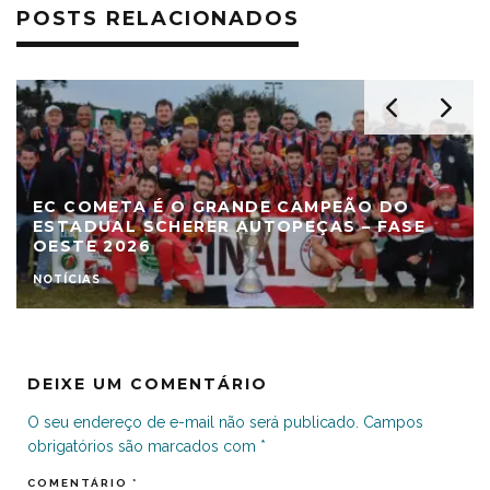
POSTS RELACIONADOS
EC COMETA É O GRANDE CAMPEÃO DO
ESTADUAL SCHERER AUTOPEÇAS – FASE
OESTE 2026
NOTÍCIAS
DEIXE UM COMENTÁRIO
O seu endereço de e-mail não será publicado.
Campos
obrigatórios são marcados com
*
COMENTÁRIO
*