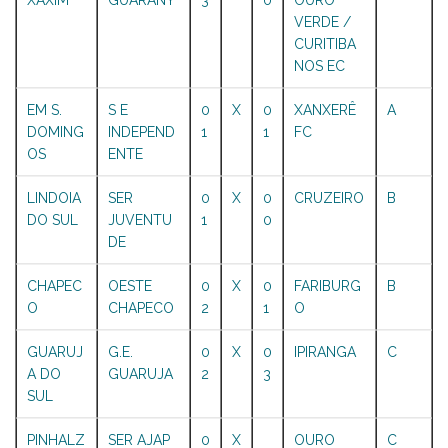
XAXIM
GUARANY
3
0
OURO
VERDE /
CURITIBA
NOS EC
EM S.
S E
0
X
0
XANXERÊ
A
DOMING
INDEPEND
1
1
FC
OS
ENTE
LINDOIA
SER
0
X
0
CRUZEIRO
B
DO SUL
JUVENTU
1
0
DE
CHAPEC
OESTE
0
X
0
FARIBURG
B
O
CHAPECO
2
1
O
GUARUJ
G.E.
0
X
0
IPIRANGA
C
A DO
GUARUJA
2
3
SUL
PINHALZ
SER AJAP
0
X
OURO
C