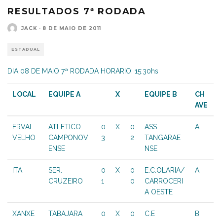
RESULTADOS 7ª RODADA
JACK
·
8 DE MAIO DE 2011
ESTADUAL
DIA 08 DE MAIO 7ª RODADA HORARIO: 15:30hs
LOCAL
EQUIPE A
X
EQUIPE B
CH
AVE
ERVAL
ATLETICO
0
X
0
ASS
A
VELHO
CAMPONOV
3
2
TANGARAE
ENSE
NSE
ITA
SER.
0
X
0
E.C.OLARIA/
A
CRUZEIRO
1
0
CARROCERI
A OESTE
XANXE
TABAJARA
0
X
0
C.E
B