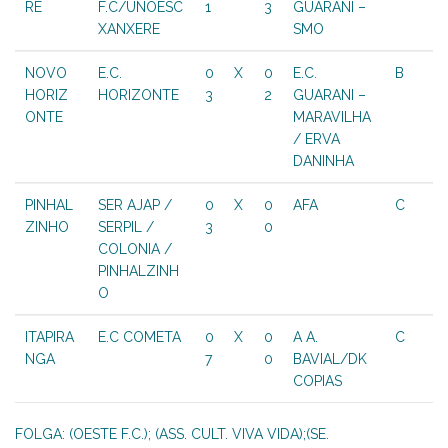
RE
F.C/UNOESC
1
3
GUARANI –
XANXERE
SMO
NOVO
E.C.
0
X
0
E.C.
B
HORIZ
HORIZONTE
3
2
GUARANI –
ONTE
MARAVILHA
/ ERVA
DANINHA
PINHAL
SER AJAP /
0
X
0
AFA
C
ZINHO
SERPIL /
3
0
COLONIA /
PINHALZINH
O
ITAPIRA
E.C COMETA
0
X
0
A A.
C
NGA
7
0
BAVIAL/DK
COPIAS
FOLGA: (OESTE F.C.); (ASS. CULT. VIVA VIDA);(SE.