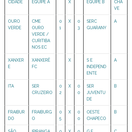
CIDADE
EQUIPE A
X
EQUIPE B
CHA
VE
OURO
CME
0
X
0
SERC
A
VERDE
OURO
1
3
GUARANY
VERDE /
CURITIBA
NOS EC
XANXER
XANXERÊ
X
S E
A
E
FC
INDEPEND
ENTE
ITA
SER
0
X
0
SER
B
CRUZEIRO
2
0
JUVENTU
DE
FRAIBUR
FRAIBURG
0
X
0
OESTE
B
DO
O
5
0
CHAPECO
SÃO
IPIRANGA
0
X
0
G.E.
C