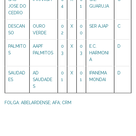
JOSE DO
4
1
GUARUJA
CEDRO
DESCAN
OURO
0
X
0
SER AJAP
C
SO
VERDE
2
0
PALMITO
AAPF
0
X
0
E.C.
D
S
PALMITOS
3
3
HARMONI
A
SAUDAD
AD
0
X
0
IPANEMA
D
ES
SAUDADE
1
1
MONDAI
S
FOLGA: ABELARDENSE; AFA; CRM