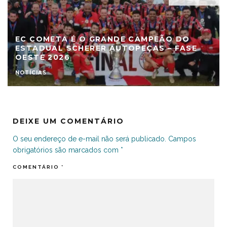
EC COMETA É O GRANDE CAMPEÃO DO
ESTADUAL SCHERER AUTOPEÇAS – FASE
OESTE 2026
NOTÍCIAS
DEIXE UM COMENTÁRIO
O seu endereço de e-mail não será publicado.
Campos
obrigatórios são marcados com
*
COMENTÁRIO
*