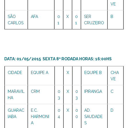
VE
SÃO
AFA
0
X
0
SER
B
CARLOS
1
1
CRUZEIRO
DATA: 01/05/2015 SEXTA 8ª RODADA HORAS: 16:00HS
CIDADE
EQUIPE A
X
EQUIPE B
CHA
VE
MARAVIL
CRM
0
X
0
IPIRANGA
C
HA
3
3
GUARAC
E.C.
0
X
0
AD.
D
IABA
HARMONI
4
0
SAUDADE
A
S