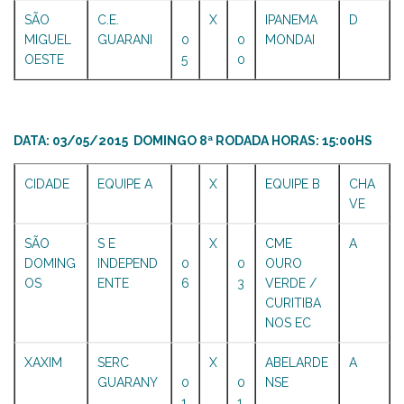
SÃO
C.E.
X
IPANEMA
D
MIGUEL
GUARANI
0
0
MONDAI
OESTE
5
0
DATA: 03/05/2015 DOMINGO 8ª RODADA HORAS: 15:00HS
CIDADE
EQUIPE A
X
EQUIPE B
CHA
VE
SÃO
S E
X
CME
A
DOMING
INDEPEND
0
0
OURO
OS
ENTE
6
3
VERDE /
CURITIBA
NOS EC
XAXIM
SERC
X
ABELARDE
A
GUARANY
0
0
NSE
1
1