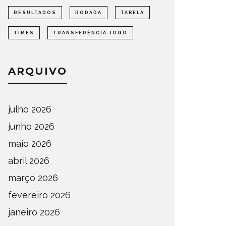
A BOLA
RESULTADOS
RODADA
TABELA
DEFINIDOS OS CLASSIFICADOS
ESTADU
PARA A 2ª FASE DO ESTADUAL
AUTOPE
TIMES
TRANSFERÊNCIA JOGO
DE AMADORES 2026
2026
STADUAL
NOTÍCIAS
COMPETIÇÕ
ARQUIVO
julho 2026
junho 2026
maio 2026
abril 2026
março 2026
fevereiro 2026
janeiro 2026