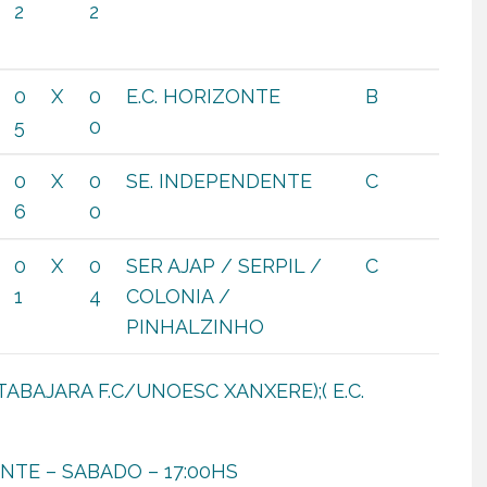
2
2
0
X
0
E.C. HORIZONTE
B
5
0
0
X
0
SE. INDEPENDENTE
C
6
0
0
X
0
SER AJAP / SERPIL /
C
1
4
COLONIA /
PINHALZINHO
ABAJARA F.C/UNOESC XANXERE);( E.C.
NTE – SABADO – 17:00HS