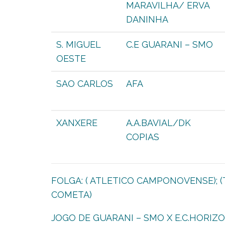
MARAVILHA/ ERVA
DANINHA
S. MIGUEL
C.E GUARANI – SMO
OESTE
SAO CARLOS
AFA
XANXERE
A.A.BAVIAL/DK
COPIAS
FOLGA: ( ATLETICO CAMPONOVENSE); (T
COMETA)
JOGO DE GUARANI – SMO X E.C.HORIZO