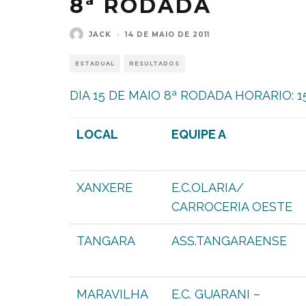
8ª RODADA
JACK
·
14 DE MAIO DE 2011
ESTADUAL
RESULTADOS
DIA 15 DE MAIO 8ª RODADA HORARIO: 1
LOCAL
EQUIPE A
XANXERE
E.C.OLARIA/
CARROCERIA OESTE
TANGARA
ASS.TANGARAENSE
MARAVILHA
E.C. GUARANI –