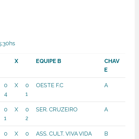
5:30hs
X
EQUIPE B
CHAV
E
0
X
0
OESTE F.C
A
4
1
0
X
0
SER. CRUZEIRO
A
1
2
0
X
0
ASS. CULT. VIVA VIDA
B