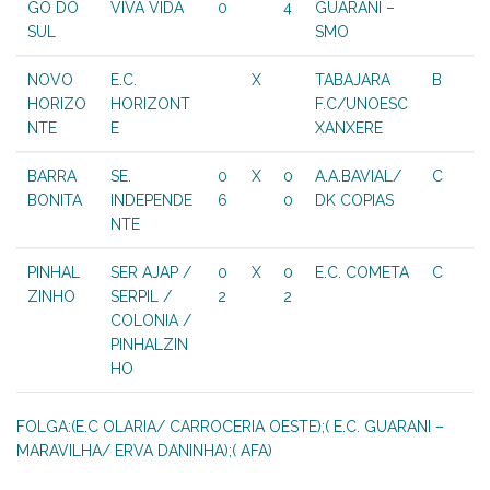
GO DO
VIVA VIDA
0
4
GUARANI –
SUL
SMO
NOVO
E.C.
X
TABAJARA
B
HORIZO
HORIZONT
F.C/UNOESC
NTE
E
XANXERE
BARRA
SE.
0
X
0
A.A.BAVIAL/
C
BONITA
INDEPENDE
6
0
DK COPIAS
NTE
PINHAL
SER AJAP /
0
X
0
E.C. COMETA
C
ZINHO
SERPIL /
2
2
COLONIA /
PINHALZIN
HO
FOLGA:(E.C OLARIA/ CARROCERIA OESTE);( E.C. GUARANI –
MARAVILHA/ ERVA DANINHA);( AFA)