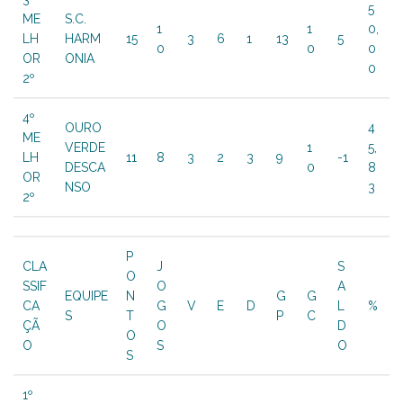
5
ME
S.C.
1
1
0,
LH
HARM
15
3
6
1
13
5
0
0
0
OR
ONIA
0
2º
4º
OURO
4
ME
VERDE
1
5,
LH
11
8
3
2
3
9
-1
DESCA
0
8
OR
NSO
3
2º
P
CLA
J
S
O
SSIF
O
A
EQUIPE
N
G
G
CA
G
V
E
D
L
%
S
T
P
C
ÇÃ
O
D
O
O
S
O
S
1º