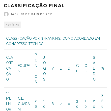
CLASSIFICAÇÃO FINAL
JACK
·
18 DE MAIO DE 2015
NOTÍCIAS
CLASSIFCAÇÃO POR % (RANKING) COMO ACORDADO EM
CONGRESSO TECNICO
P
CLA
J
S
O
SSIF
O
A
EQUIPE
N
G
G
CA
G
V
E
D
L
%
S
T
P
C
ÇÃ
O
D
O
O
S
O
S
1º
8
ME
C.E.
2
1
3
1
2
6,
LH
GUARA
8
2
0
6
0
0
0
0
6
OR
NI