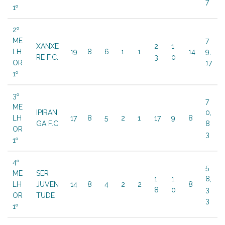
7
1º
2º
ME
7
XANXE
2
1
LH
19
8
6
1
1
14
9,
RE F.C.
3
0
OR
17
1º
3º
7
ME
IPIRAN
0,
LH
17
8
5
2
1
17
9
8
GA F.C.
8
OR
3
1º
4º
5
ME
SER
1
1
8,
LH
JUVEN
14
8
4
2
2
8
8
0
3
OR
TUDE
3
1º