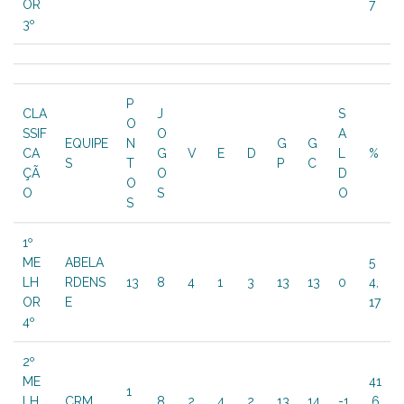
OR
7
3º
P
CLA
J
S
O
SSIF
O
A
EQUIPE
N
G
G
CA
G
V
E
D
L
%
S
T
P
C
ÇÃ
O
D
O
O
S
O
S
1º
ME
ABELA
5
LH
RDENS
13
8
4
1
3
13
13
0
4,
OR
E
17
4º
2º
ME
41
1
LH
CRM
8
2
4
2
13
14
-1
,6