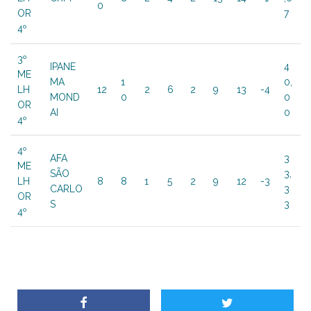
0
OR
7
4º
3º
IPANE
4
ME
MA
1
0,
LH
12
2
6
2
9
13
-4
MOND
0
0
OR
AI
0
4º
4º
AFA
3
ME
SÃO
3,
LH
8
8
1
5
2
9
12
-3
CARLO
3
OR
S
3
4º