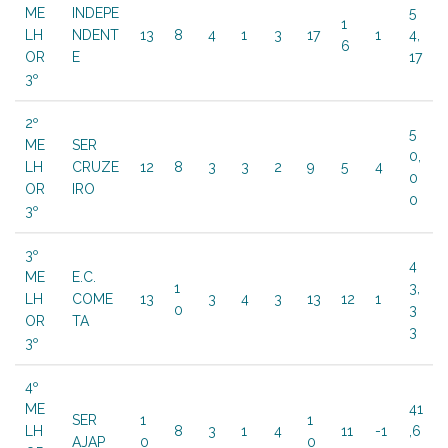
ME
INDEPE
5
1
LH
NDENT
13
8
4
1
3
17
1
4,
6
OR
E
17
3º
2º
5
ME
SER
0,
LH
CRUZE
12
8
3
3
2
9
5
4
0
OR
IRO
0
3º
3º
4
ME
E.C.
1
3,
LH
COME
13
3
4
3
13
12
1
0
3
OR
TA
3
3º
4º
ME
41
SER
1
1
LH
8
3
1
4
11
-1
,6
AJAP
0
0