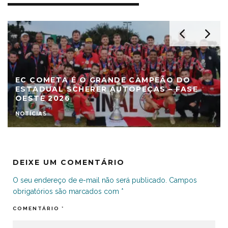
EC COMETA É O GRANDE CAMPEÃO DO
ESTADUAL SCHERER AUTOPEÇAS – FASE
OESTE 2026
NOTÍCIAS
DEIXE UM COMENTÁRIO
O seu endereço de e-mail não será publicado.
Campos
obrigatórios são marcados com
*
COMENTÁRIO
*