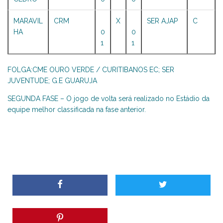
MARAVIL
CRM
X
SER AJAP
C
HA
0
0
1
1
FOLGA:CME OURO VERDE / CURITIBANOS EC; SER
JUVENTUDE; G.E GUARUJA
SEGUNDA FASE – O jogo de volta será realizado no Estádio da
equipe melhor classificada na fase anterior.