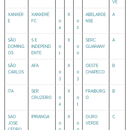
VE
XANXER
XANXERÊ
X
ABELARDE
A
E
FC
0
0
NSE
4
2
SÃO
S E
X
SERC
A
DOMING
INDEPEND
0
0
GUARANY
OS
ENTE
1
0
SÃO
AFA
X
OESTE
B
CARLOS
0
0
CHAPECO
3
3
ITA
SER
X
FRAIBURG
B
CRUZEIRO
0
0
O
4
1
SAO
IPIRANGA
X
OURO
C
JOSE
0
0
VERDE
CEDRO
0
0