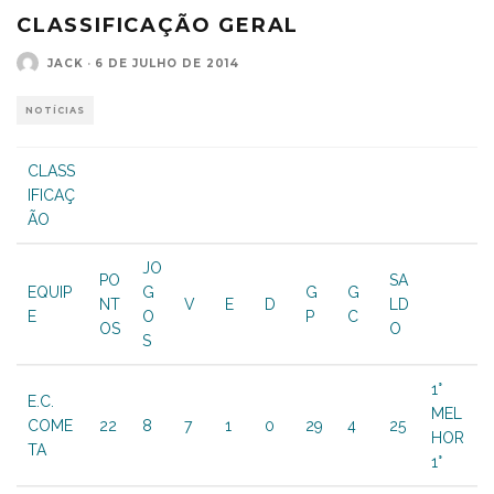
CLASSIFICAÇÃO GERAL
JACK
·
6 DE JULHO DE 2014
NOTÍCIAS
CLASS
IFICAÇ
ÃO
JO
PO
SA
EQUIP
G
G
G
NT
V
E
D
LD
E
O
P
C
OS
O
S
1°
E.C.
MEL
COME
22
8
7
1
0
29
4
25
HOR
TA
1°