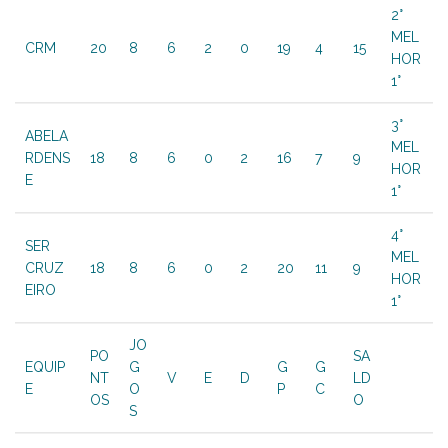
2°
MEL
CRM
20
8
6
2
0
19
4
15
HOR
1°
3°
ABELA
MEL
RDENS
18
8
6
0
2
16
7
9
HOR
E
1°
4°
SER
MEL
CRUZ
18
8
6
0
2
20
11
9
HOR
EIRO
1°
JO
PO
SA
EQUIP
G
G
G
NT
V
E
D
LD
E
O
P
C
OS
O
S