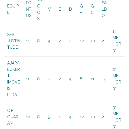
PO
SA
EQUIP
G
G
G
NT
V
E
D
LD
E
O
P
C
OS
O
S
1°
SER
MEL
JUVEN
14
8
4
2
2
12
10
2
HOR
TUDE
3°
AJAP/
ECKER
2°
T
MEL
11
8
2
2
4
8
11
-3
IMOVE
HOR
IS
3°
LTDA
3°
C.E.
MEL
GUAR
10
8
3
1
4
12
10
2
HOR
ANI
3°