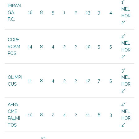
1°
IPIRAN
MEL
GA
16
8
5
1
2
13
9
4
HOR
F.C.
2°
2°
COPE
MEL
RCAM
14
8
4
2
2
10
5
5
HOR
POS
2°
3°
OLIMPI
MEL
11
8
4
2
2
12
7
5
CUS
HOR
2°
AEPA
4°
CME
MEL
10
8
2
4
2
11
8
3
PALMI
HOR
TOS
2°
JO