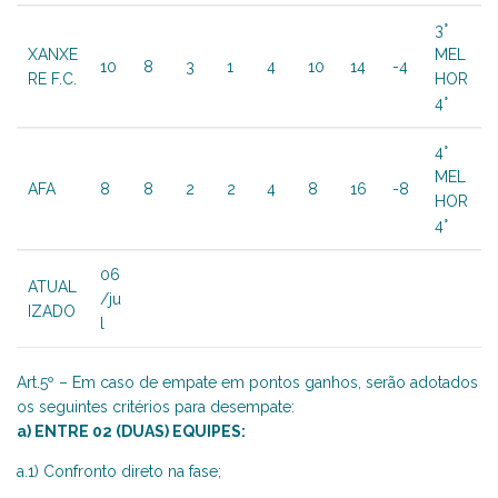
3°
XANXE
MEL
10
8
3
1
4
10
14
-4
RE F.C.
HOR
4°
4°
MEL
AFA
8
8
2
2
4
8
16
-8
HOR
4°
06
ATUAL
/ju
IZADO
l
Art.5º – Em caso de empate em pontos ganhos, serão adotados
os seguintes critérios para desempate:
a) ENTRE 02 (DUAS) EQUIPES:
a.1) Confronto direto na fase;