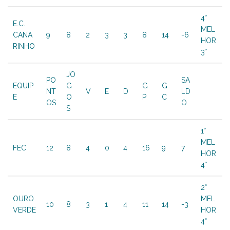
4°
E.C.
MEL
CANA
9
8
2
3
3
8
14
-6
HOR
RINHO
3°
JO
PO
SA
EQUIP
G
G
G
NT
V
E
D
LD
E
O
P
C
OS
O
S
1°
MEL
FEC
12
8
4
0
4
16
9
7
HOR
4°
2°
OURO
MEL
10
8
3
1
4
11
14
-3
VERDE
HOR
4°