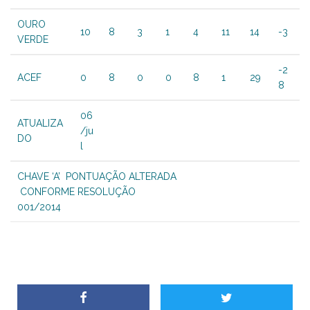
OURO
10
8
3
1
4
11
14
-3
VERDE
-2
ACEF
0
8
0
0
8
1
29
8
06
ATUALIZA
/ju
DO
l
CHAVE ‘A’ PONTUAÇÃO ALTERADA
CONFORME RESOLUÇÃO
001/2014