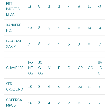
ERT
11
8
2
2
4
8
11
-3
IMOVEIS
LTDA
XANXERE
10
8
3
1
4
10
14
-4
F.C.
GUARANI
7
8
2
1
5
3
10
-7
XAXIM
PO
JO
SA
CHAVE “B”
NT
G
V
E
D
GP
GC
LD
OS
OS
O
SER
18
8
6
0
2
20
11
9
CRUZEIRO
COPERCA
14
8
4
2
2
10
5
5
MPOS