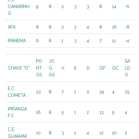
CANARINH
9
8
2
3
3
8
14
-6
O
AFA
8
8
2
2
4
8
16
-8
IPANEMA
6
8
1
3
4
7
11
-4
PO
JO
SA
CHAVE “D”
NT
G
V
E
D
GP
GC
LD
OS
OS
O
E.C.
22
8
7
1
0
29
4
25
COMETA
IPIRANGA
16
8
5
1
2
13
9
4
F.C.
C.E.
10
8
3
1
4
12
10
2
GUARANI