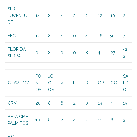
SER
JUVENTU
14
8
4
2
2
12
10
2
DE
FEC
12
8
4
0
4
16
9
7
FLOR DA
-2
0
8
0
0
8
4
27
SERRA
3
PO
JO
SA
CHAVE “C”
NT
G
V
E
D
GP
GC
LD
OS
OS
O
CRM
20
8
6
2
0
19
4
15
AEPA CME
10
8
2
4
2
11
8
3
PALMITOS
E.C.