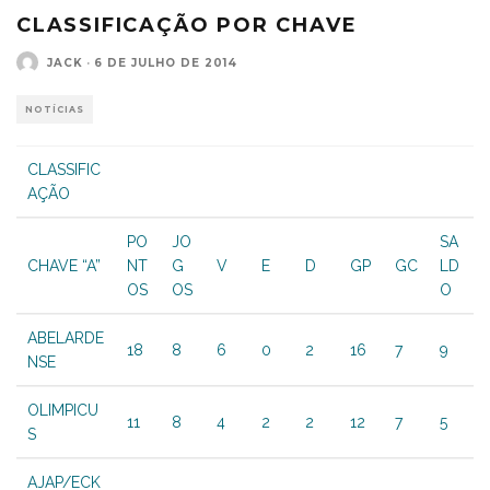
CLASSIFICAÇÃO POR CHAVE
JACK
·
6 DE JULHO DE 2014
NOTÍCIAS
CLASSIFIC
AÇÃO
PO
JO
SA
CHAVE “A”
NT
G
V
E
D
GP
GC
LD
OS
OS
O
ABELARDE
18
8
6
0
2
16
7
9
NSE
OLIMPICU
11
8
4
2
2
12
7
5
S
AJAP/ECK