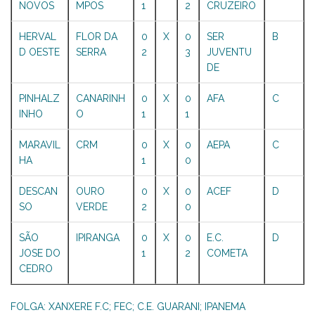
NOVOS
MPOS
1
2
CRUZEIRO
HERVAL
FLOR DA
0
X
0
SER
B
D OESTE
SERRA
2
3
JUVENTU
DE
PINHALZ
CANARINH
0
X
0
AFA
C
INHO
O
1
1
MARAVIL
CRM
0
X
0
AEPA
C
HA
1
0
DESCAN
OURO
0
X
0
ACEF
D
SO
VERDE
2
0
SÃO
IPIRANGA
0
X
0
E.C.
D
JOSE DO
1
2
COMETA
CEDRO
FOLGA: XANXERE F.C; FEC; C.E. GUARANI; IPANEMA