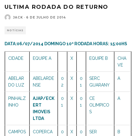
ULTIMA RODADA DO RETURNO
JACK
·
6 DE JULHO DE 2014
NOTÍCIAS
DATA:06/07/2014 DOMINGO 10ª RODADA HORAS: 15:00HS
CIDADE
EQUIPE A
X
EQUIPE B
CHA
VE
ABELAR
ABELARDE
0
X
0
SERC
A
DO LUZ
NSE
2
1
GUARANY
PINHALZ
AJAP/ECK
0
X
0
CE
A
INHO
ERT
1
1
OLIMPICO
IMOVEIS
S
LTDA
CAMPOS
COPERCA
0
X
0
SER
B