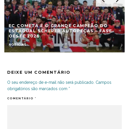
EC COMETA É O GRANDE CAMPEÃO DO
ESTADUAL SCHERER AUTOPEÇAS – FASE
OESTE 2026
NOTÍCIAS
DEIXE UM COMENTÁRIO
O seu endereço de e-mail não será publicado.
Campos
obrigatórios são marcados com
*
COMENTÁRIO
*