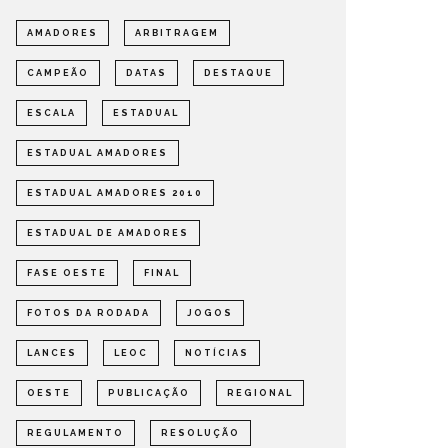
AMADORES
ARBITRAGEM
INICIADA A CORRIDA EM BUSCA
CAMPEÃO
DATAS
DESTAQUE
DE UMA VAGA NA GRANDE
DEFINI
FINAL DA COPA LEOC 2026
DA COP
ESCALA
ESTADUAL
OTÍCIAS
REGIONAL
NOTÍCIAS
ESTADUAL AMADORES
ESTADUAL AMADORES 2010
ESTADUAL DE AMADORES
FASE OESTE
FINAL
FOTOS DA RODADA
JOGOS
LANCES
LEOC
NOTÍCIAS
OESTE
PUBLICAÇÃO
REGIONAL
REGULAMENTO
RESOLUÇÃO