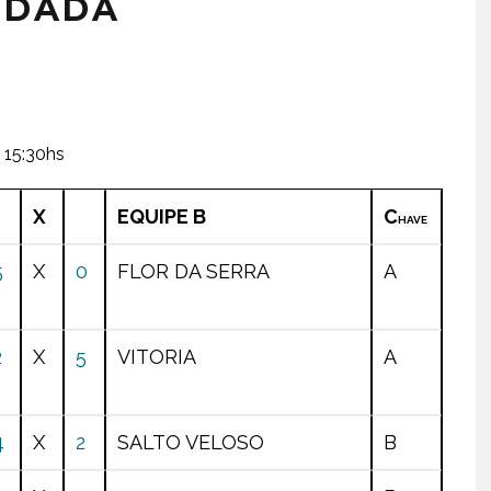
ODADA
15:30hs
X
EQUIPE B
C
HAVE
5
X
0
FLOR DA SERRA
A
2
X
5
VITORIA
A
4
X
2
SALTO VELOSO
B