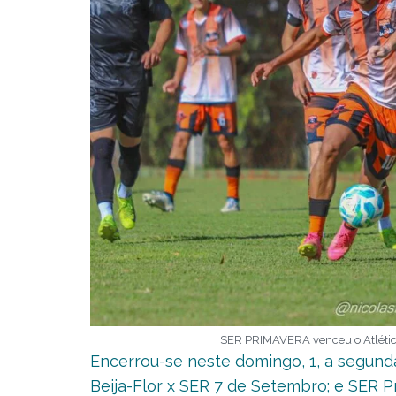
SER PRIMAVERA venceu o Atlético 
Encerrou-se neste domingo, 1, a segund
Beija-Flor x SER 7 de Setembro; e SER P