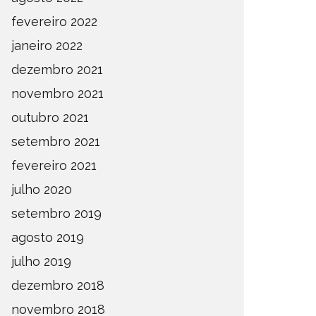
fevereiro 2022
janeiro 2022
dezembro 2021
novembro 2021
outubro 2021
setembro 2021
fevereiro 2021
julho 2020
A BOLA
DEFINIDOS OS CLASSIFICADOS
ESTADU
setembro 2019
PARA A 2ª FASE DO ESTADUAL
AUTOPE
agosto 2019
DE AMADORES 2026
2026
julho 2019
STADUAL
NOTÍCIAS
COMPETIÇÕ
dezembro 2018
novembro 2018