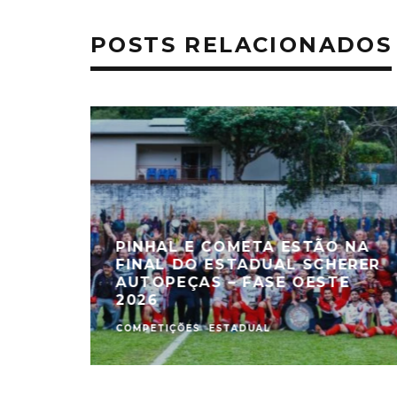
POSTS RELACIONADOS
PINHAL E COMETA ESTÃO NA
FINAL DO ESTADUAL SCHERER
AUTOPEÇAS – FASE OESTE
2026
COMPETIÇÕES
ESTADUAL