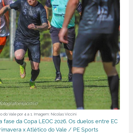
do Vale por 4 a 1. Imagem: Nicolas Viccini
a fase da Copa LEOC 2026. Os duelos entre EC
rimavera x Atlético do Vale / PE Sports