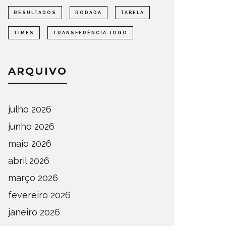
RESULTADOS
RODADA
TABELA
DEFINIDOS OS SEMIFINALISTAS
DEFINI
TIMES
TRANSFERÊNCIA JOGO
DO ESTADUAL DE AMADORES –
PARA A
FASE OESTE 2026
DE AMA
ARQUIVO
OMPETIÇÕES
ESTADUAL
NOTÍCIAS
ESTADUAL
julho 2026
junho 2026
maio 2026
abril 2026
março 2026
fevereiro 2026
janeiro 2026