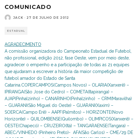
COMUNICADO
JACK
·
27 DE JULHO DE 2012
ESTADUAL
AGRADECIMENTO
A comissão organizadora do Campeonato Estadual de Futebol,
não profissional, edição 2012, fase Oeste, vem por meio deste,
agradecer o empenho e a participação de todas as 21 equipes
que ajudaram a escrever a história da maior competição de
futebol amador do Estado de Santa
Catarina.COPERCAMPOS(Campos Novos) – OLARIA(Xanxerê) –
IPIRANGA(São Jose do Cedro) – COMETA(Itapiranga) –
AJAP(Pinhalzinho) – CANARINHO(Pinhalzinho) – CRM(Maravilha)
– GUARANI(São Miguel do Oeste) – GUARANI(Xaxim) –
SOERCA(Campo Erê) – AAPF(Palmitos) – HORIZONTE(Novo
Horizonte) – QUILOMBENSE(Quilombo) – OLIMPICOS(Xanxerê) –
OESTE(Chapecó) – CRUZEIRO(Itá) – TANGARAENSE(Tangara) –
ABEC/VINHEDO (Pinheiro Preto)- AFA(São Carlos) – CME/29 DE