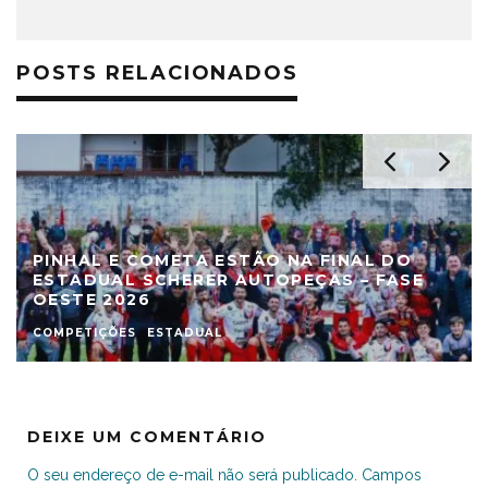
POSTS RELACIONADOS
PINHAL E COMETA ESTÃO NA FINAL DO
ESTADUAL SCHERER AUTOPEÇAS – FASE
OESTE 2026
COMPETIÇÕES
ESTADUAL
DEIXE UM COMENTÁRIO
O seu endereço de e-mail não será publicado.
Campos