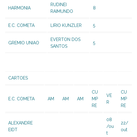
RUDINEI
HARMONIA
8
RAIMUNDO
E.C. COMETA
LIRIO KUNZLER
5
EVERTON DOS
GREMIO UNIAO
5
SANTOS
CARTOES
CU
CU
VE
E.C. COMETA
AM
AM
AM
MP
MP
R
RE
RE
08
ALEXANDRE
22/
/ou
EIDT
out
t