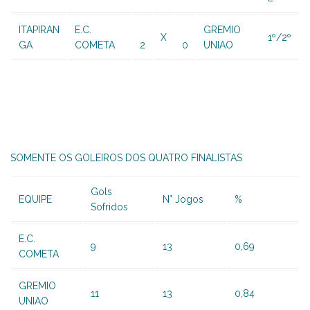
ITAPIRAN
E.C.
GREMIO
X
1º/2º
GA
COMETA
2
0
UNIAO
SOMENTE OS GOLEIROS DOS QUATRO FINALISTAS
Gols
EQUIPE
N° Jogos
%
Sofridos
E.C.
9
13
0,69
COMETA
GREMIO
11
13
0,84
UNIAO