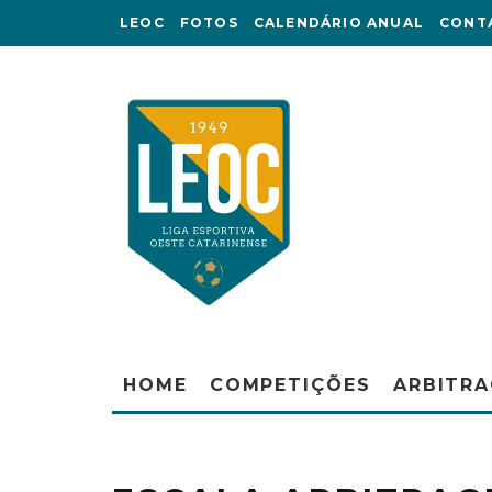
LEOC
FOTOS
CALENDÁRIO ANUAL
CONT
HOME
COMPETIÇÕES
ARBITR