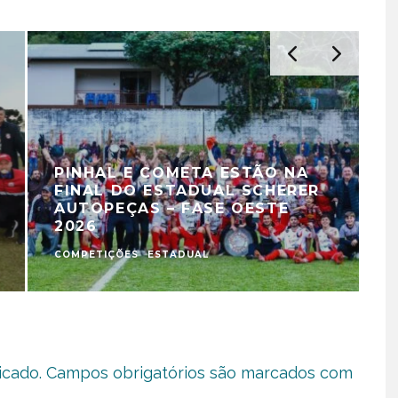
PINHAL E COMETA ESTÃO NA
FINAL DO ESTADUAL SCHERER
AUTOPEÇAS – FASE OESTE
2026
COMPETIÇÕES
ESTADUAL
C
icado.
Campos obrigatórios são marcados com