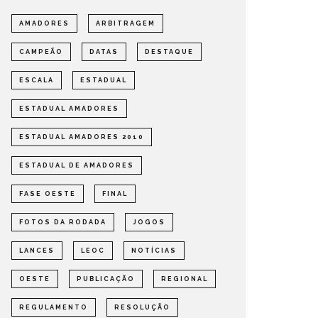
AMADORES
ARBITRAGEM
CAMPEÃO
DATAS
DESTAQUE
ESCALA
ESTADUAL
ESTADUAL AMADORES
ESTADUAL AMADORES 2010
DEFINIDOS OS SEMIFINALISTAS
DEFINI
DO ESTADUAL DE AMADORES –
PARA A
ESTADUAL DE AMADORES
FASE OESTE 2026
DE AMA
FASE OESTE
FINAL
OMPETIÇÕES
ESTADUAL
NOTÍCIAS
ESTADUAL
FOTOS DA RODADA
JOGOS
LANCES
LEOC
NOTÍCIAS
OESTE
PUBLICAÇÃO
REGIONAL
REGULAMENTO
RESOLUÇÃO