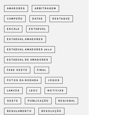
AMADORES
ARBITRAGEM
CAMPEÃO
DATAS
DESTAQUE
DEFINIDOS OS SEMIFINALISTAS
DEFINI
ESCALA
ESTADUAL
DO ESTADUAL DE AMADORES –
PARA A
FASE OESTE 2026
DE AMA
ESTADUAL AMADORES
OMPETIÇÕES
ESTADUAL
NOTÍCIAS
ESTADUAL
ESTADUAL AMADORES 2010
ESTADUAL DE AMADORES
FASE OESTE
FINAL
FOTOS DA RODADA
JOGOS
LANCES
LEOC
NOTÍCIAS
OESTE
PUBLICAÇÃO
REGIONAL
REGULAMENTO
RESOLUÇÃO