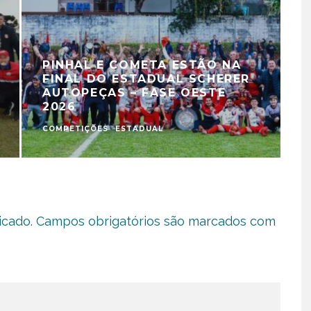
PINHAL E COMETA ESTÃO NA
FINAL DO ESTADUAL SCHERER
AUTOPEÇAS – FASE OESTE
2026
COMPETIÇÕES
ESTADUAL
C
icado.
Campos obrigatórios são marcados com