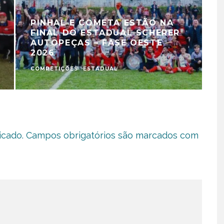
PINHAL E COMETA ESTÃO NA
FINAL DO ESTADUAL SCHERER
AUTOPEÇAS – FASE OESTE
2026
COMPETIÇÕES
ESTADUAL
C
icado.
Campos obrigatórios são marcados com