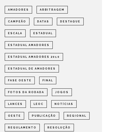
AMADORES
ARBITRAGEM
DEFINIDOS OS SEMIFINALISTAS
DEFINI
CAMPEÃO
DATAS
DESTAQUE
DO ESTADUAL DE AMADORES –
PARA A
FASE OESTE 2026
DE AMA
ESCALA
ESTADUAL
OMPETIÇÕES
ESTADUAL
NOTÍCIAS
ESTADUAL
ESTADUAL AMADORES
ESTADUAL AMADORES 2010
ESTADUAL DE AMADORES
FASE OESTE
FINAL
FOTOS DA RODADA
JOGOS
LANCES
LEOC
NOTÍCIAS
OESTE
PUBLICAÇÃO
REGIONAL
REGULAMENTO
RESOLUÇÃO