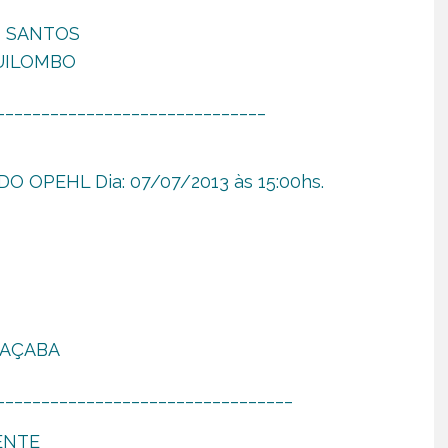
S SANTOS
 QUILOMBO
______________________________
O OPEHL Dia: 07/07/2013 às 15:00hs.
JOAÇABA
_________________________________
ENTE