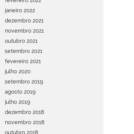
fevereiro 2022
janeiro 2022
dezembro 2021
novembro 2021
outubro 2021
setembro 2021
fevereiro 2021
julho 2020
setembro 2019
agosto 2019
DEFINIDOS OS SEMIFINALISTAS
DEFINI
julho 2019
DO ESTADUAL DE AMADORES –
PARA A
dezembro 2018
FASE OESTE 2026
DE AMA
novembro 2018
OMPETIÇÕES
ESTADUAL
NOTÍCIAS
ESTADUAL
outubro 2018