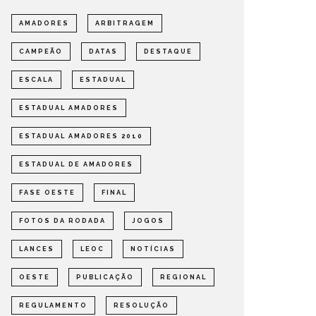
AMADORES
ARBITRAGEM
CAMPEÃO
DATAS
DESTAQUE
ESCALA
ESTADUAL
ESTADUAL AMADORES
ESTADUAL AMADORES 2010
ESTADUAL DE AMADORES
FASE OESTE
FINAL
DEFINIDOS OS SEMIFINALISTAS
DEFINI
DO ESTADUAL DE AMADORES –
PARA A
FOTOS DA RODADA
JOGOS
FASE OESTE 2026
DE AMA
LANCES
LEOC
NOTÍCIAS
OMPETIÇÕES
ESTADUAL
NOTÍCIAS
ESTADUAL
OESTE
PUBLICAÇÃO
REGIONAL
REGULAMENTO
RESOLUÇÃO