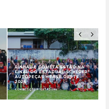
PINHAL E COMETA ESTÃO NA
FINAL DO ESTADUAL SCHERER
AUTOPEÇAS – FASE OESTE
2026
COMPETIÇÕES
ESTADUAL
C