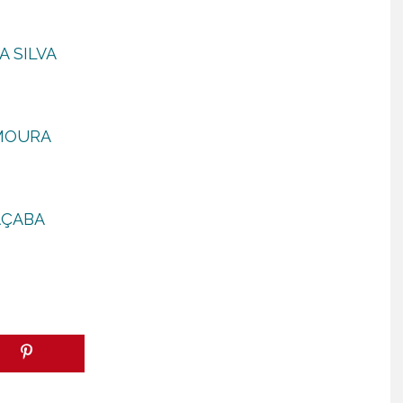
SILVA
MOURA
OAÇABA