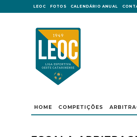
LEOC
FOTOS
CALENDÁRIO ANUAL
CONT
HOME
COMPETIÇÕES
ARBITR