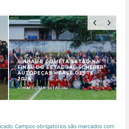
PINHAL E COMETA ESTÃO NA
FINAL DO ESTADUAL SCHERER
AUTOPEÇAS – FASE OESTE
2026
COMPETIÇÕES
ESTADUAL
C
icado.
Campos obrigatórios são marcados com