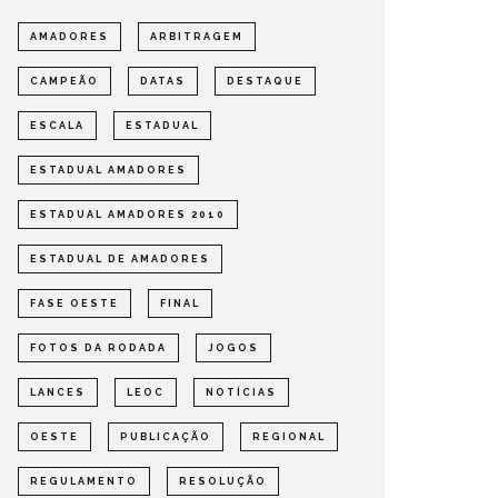
AMADORES
ARBITRAGEM
CAMPEÃO
DATAS
DESTAQUE
ESCALA
ESTADUAL
ESTADUAL AMADORES
ESTADUAL AMADORES 2010
DEFINIDOS OS SEMIFINALISTAS
DEFINI
ESTADUAL DE AMADORES
DO ESTADUAL DE AMADORES –
PARA A
FASE OESTE 2026
DE AMA
FASE OESTE
FINAL
OMPETIÇÕES
ESTADUAL
NOTÍCIAS
ESTADUAL
FOTOS DA RODADA
JOGOS
LANCES
LEOC
NOTÍCIAS
OESTE
PUBLICAÇÃO
REGIONAL
REGULAMENTO
RESOLUÇÃO