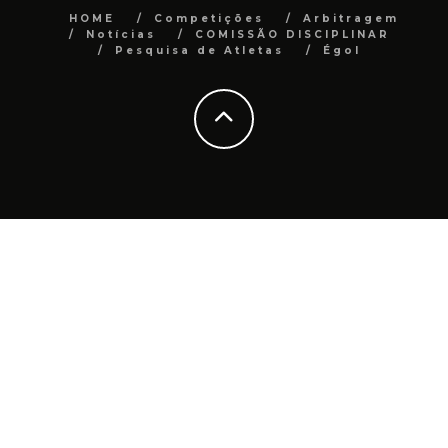
HOME
Competições
Arbitragem
Notícias
COMISSÃO DISCIPLINAR
Pesquisa de Atletas
Égol