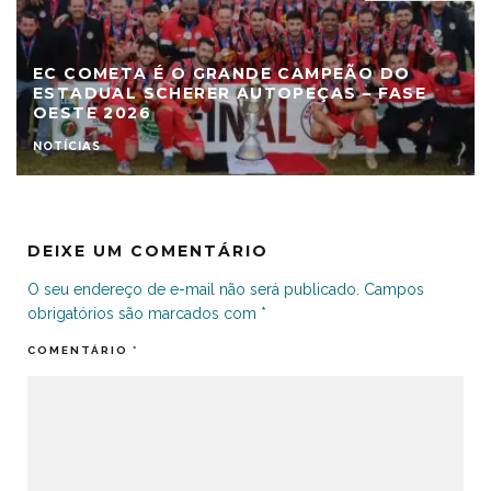
EC COMETA É O GRANDE CAMPEÃO DO
ESTADUAL SCHERER AUTOPEÇAS – FASE
OESTE 2026
NOTÍCIAS
DEIXE UM COMENTÁRIO
O seu endereço de e-mail não será publicado.
Campos
obrigatórios são marcados com
*
COMENTÁRIO
*