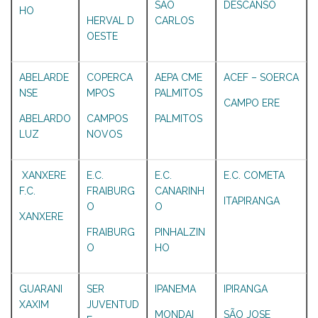
SÃO
DESCANSO
HO
HERVAL D
CARLOS
OESTE
ABELARDE
COPERCA
AEPA CME
ACEF – SOERCA
NSE
MPOS
PALMITOS
CAMPO ERE
ABELARDO
CAMPOS
PALMITOS
LUZ
NOVOS
XANXERE
E.C.
E.C.
E.C. COMETA
F.C.
FRAIBURG
CANARINH
ITAPIRANGA
O
O
XANXERE
FRAIBURG
PINHALZIN
O
HO
GUARANI
SER
IPANEMA
IPIRANGA
XAXIM
JUVENTUD
MONDAI
SÃO JOSE