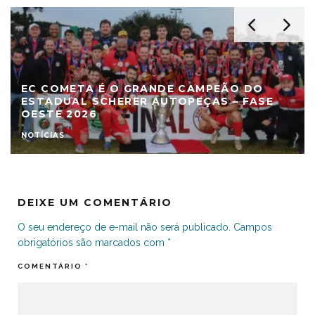
EC COMETA É O GRANDE CAMPEÃO DO
ESTADUAL SCHERER AUTOPEÇAS – FASE
OESTE 2026
NOTÍCIAS
DEIXE UM COMENTÁRIO
O seu endereço de e-mail não será publicado.
Campos
obrigatórios são marcados com
*
COMENTÁRIO
*