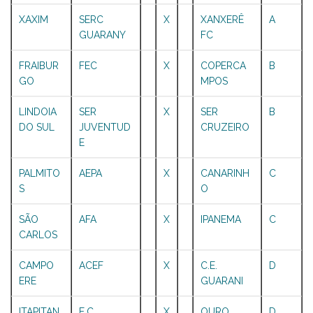
XAXIM
SERC
X
XANXERÊ
A
GUARANY
FC
FRAIBUR
FEC
X
COPERCA
B
GO
MPOS
LINDOIA
SER
X
SER
B
DO SUL
JUVENTUD
CRUZEIRO
E
PALMITO
AEPA
X
CANARINH
C
S
O
SÃO
AFA
X
IPANEMA
C
CARLOS
CAMPO
ACEF
X
C.E.
D
ERE
GUARANI
ITAPITAN
E.C.
X
OURO
D