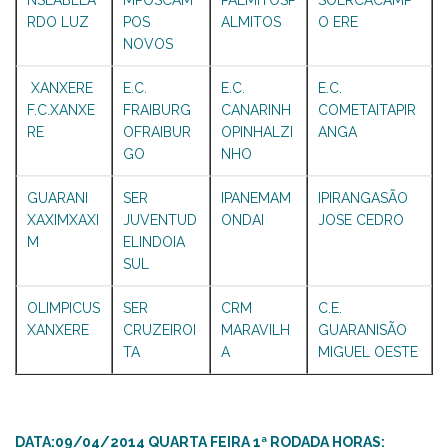
NSEABELA
MPOSCAM
PALMITOSP
SOERCACAMP
RDO LUZ
POS
ALMITOS
O ERE
NOVOS
XANXERE
E.C.
E.C.
E.C.
F.C.XANXE
FRAIBURG
CANARINH
COMETAITAPIR
RE
OFRAIBUR
OPINHALZI
ANGA
GO
NHO
GUARANI
SER
IPANEMAM
IPIRANGASÃO
XAXIMXAXI
JUVENTUD
ONDAI
JOSE CEDRO
M
ELINDOIA
SUL
OLIMPICUS
SER
CRM
C.E.
XANXERE
CRUZEIROI
MARAVILH
GUARANISÃO
TA
A
MIGUEL OESTE
DATA:09/04/2014 QUARTA FEIRA 1ª RODADA HORAS: