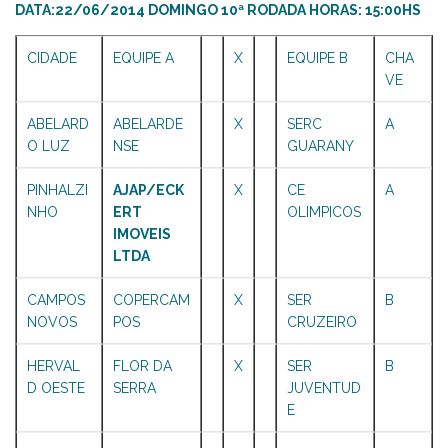
DATA:22/06/2014 DOMINGO 10ª RODADA HORAS: 15:00HS
CIDADE
EQUIPE A
X
EQUIPE B
CHA
VE
ABELARD
ABELARDE
X
SERC
A
O LUZ
NSE
GUARANY
PINHALZI
AJAP/ECK
X
CE
A
NHO
ERT
OLIMPICOS
IMOVEIS
LTDA
CAMPOS
COPERCAM
X
SER
B
NOVOS
POS
CRUZEIRO
HERVAL
FLOR DA
X
SER
B
D OESTE
SERRA
JUVENTUD
E