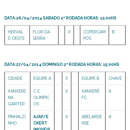
DATA:26/04/2014 SABADO 2ª RODADA HORAS: 15:00HS
HERVAL
FLOR DA
X
COPERCAM
B
D OESTE
SERRA
POS
DATA:27/04/2014 DOMINGO 2ª RODADA HORAS: 15:00HS
CIDADE
EQUIPE A
X
EQUIPE B
CHAVE
XANXERE
C E
X
XANXERÊ
A
NA
OLIMPIC
FC
GARITER
OS
PINHALZI
AJAP/E
X
ABELARDE
A
NHO
CKERT
NSE
IMOVEIS