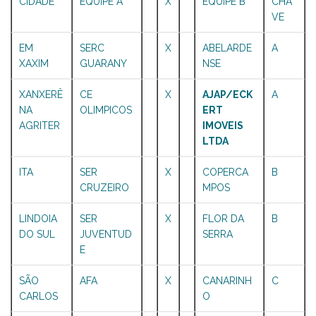
CIDADE
EQUIPE A
X
EQUIPE B
CHA
VE
EM
SERC
X
ABELARDE
A
XAXIM
GUARANY
NSE
XANXERÊ
CE
X
AJAP/ECK
A
NA
OLIMPICOS
ERT
AGRITER
IMOVEIS
LTDA
ITA
SER
X
COPERCA
B
CRUZEIRO
MPOS
LINDOIA
SER
X
FLOR DA
B
DO SUL
JUVENTUD
SERRA
E
SÃO
AFA
X
CANARINH
C
CARLOS
O