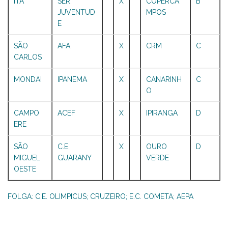
ITA
SER.
X
COPERCA
B
JUVENTUD
MPOS
E
SÃO
AFA
X
CRM
C
CARLOS
MONDAI
IPANEMA
X
CANARINH
C
O
CAMPO
ACEF
X
IPIRANGA
D
ERE
SÃO
C.E.
X
OURO
D
MIGUEL
GUARANY
VERDE
OESTE
FOLGA: C.E. OLIMPICUS; CRUZEIRO; E.C. COMETA; AEPA