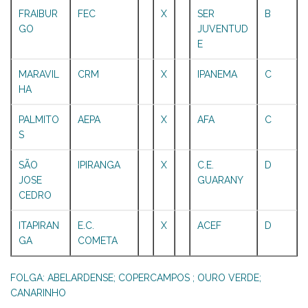
FRAIBUR
FEC
X
SER
B
GO
JUVENTUD
E
MARAVIL
CRM
X
IPANEMA
C
HA
PALMITO
AEPA
X
AFA
C
S
SÃO
IPIRANGA
X
C.E.
D
JOSE
GUARANY
CEDRO
ITAPIRAN
E.C.
X
ACEF
D
GA
COMETA
FOLGA: ABELARDENSE; COPERCAMPOS ; OURO VERDE;
CANARINHO