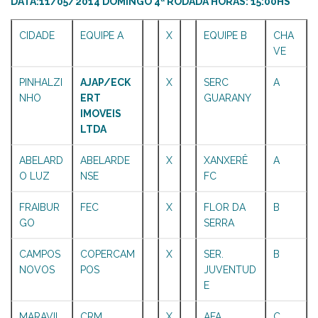
DATA:11/05/2014 DOMINGO 4ª RODADA HORAS: 15:00HS
CIDADE
EQUIPE A
X
EQUIPE B
CHA
VE
PINHALZI
AJAP/ECK
X
SERC
A
NHO
ERT
GUARANY
IMOVEIS
LTDA
ABELARD
ABELARDE
X
XANXERÊ
A
O LUZ
NSE
FC
FRAIBUR
FEC
X
FLOR DA
B
GO
SERRA
CAMPOS
COPERCAM
X
SER.
B
NOVOS
POS
JUVENTUD
E
MARAVIL
CRM
X
AFA
C