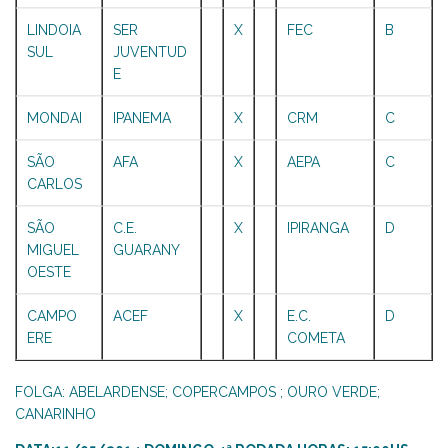
LINDOIA
SER
X
FEC
B
SUL
JUVENTUD
E
MONDAI
IPANEMA
X
CRM
C
SÃO
AFA
X
AEPA
C
CARLOS
SÃO
C.E.
X
IPIRANGA
D
MIGUEL
GUARANY
OESTE
CAMPO
ACEF
X
E.C.
D
ERE
COMETA
FOLGA: ABELARDENSE; COPERCAMPOS ; OURO VERDE;
CANARINHO