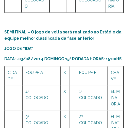
COLOCAD
COLOCADO
NATO
O
RIA
SEMI FINAL – O jogo de volta será realizado no Estádio da
equipe melhor classificada da fase anterior
JOGO DE “IDA”
DATA: -03/08/2014 DOMINGO 15ª RODADA HORAS: 15:00HS
CIDA
EQUIPE A
X
EQUIPE B
CHA
DE
VE
4º
X
1º
ELIM
COLOCADO
COLOCADO
INAT
ORIA
3º
X
2º
ELIM
COLOCADO
COLOCADO
INAT