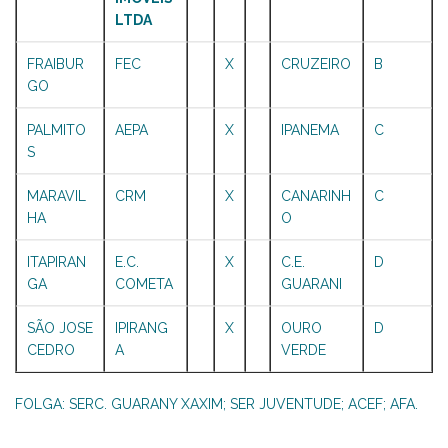
LTDA
FRAIBUR
FEC
X
CRUZEIRO
B
GO
PALMITO
AEPA
X
IPANEMA
C
S
MARAVIL
CRM
X
CANARINH
C
HA
O
ITAPIRAN
E.C.
X
C.E.
D
GA
COMETA
GUARANI
SÃO JOSE
IPIRANG
X
OURO
D
CEDRO
A
VERDE
FOLGA: SERC. GUARANY XAXIM; SER JUVENTUDE; ACEF; AFA.