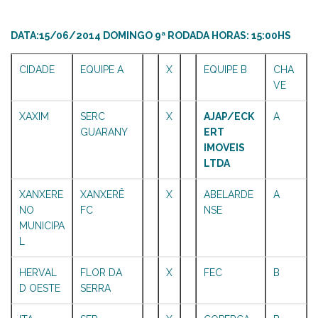
DATA:15/06/2014 DOMINGO 9ª RODADA HORAS: 15:00HS
CIDADE
EQUIPE A
X
EQUIPE B
CHA
VE
XAXIM
SERC
X
AJAP/ECK
A
GUARANY
ERT
IMOVEIS
LTDA
XANXERE
XANXERÊ
X
ABELARDE
A
NO
FC
NSE
MUNICIPA
L
HERVAL
FLOR DA
X
FEC
B
D OESTE
SERRA