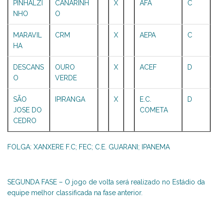
PINHALZI
CANARINH
X
AFA
C
NHO
O
MARAVIL
CRM
X
AEPA
C
HA
DESCANS
OURO
X
ACEF
D
O
VERDE
SÃO
IPIRANGA
X
E.C.
D
JOSE DO
COMETA
CEDRO
FOLGA: XANXERE F.C; FEC; C.E. GUARANI; IPANEMA
SEGUNDA FASE – O jogo de volta será realizado no Estádio da
equipe melhor classificada na fase anterior.