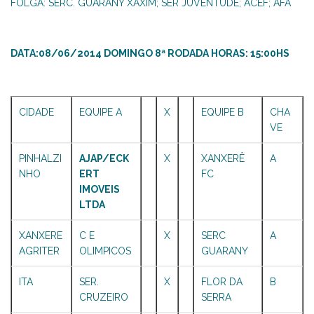
FOLGA: SERC. GUARANY XAXIM; SER JUVENTUDE; ACEF; AFA
DATA:08/06/2014 DOMINGO 8ª RODADA HORAS: 15:00HS
CIDADE
EQUIPE A
X
EQUIPE B
CHA
VE
PINHALZI
AJAP/ECK
X
XANXERÊ
A
NHO
ERT
FC
IMOVEIS
LTDA
XANXERE
C E
X
SERC
A
AGRITER
OLIMPICOS
GUARANY
ITA
SER.
X
FLOR DA
B
CRUZEIRO
SERRA