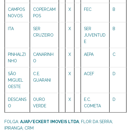
CAMPOS
COPERCAM
X
FEC
B
NOVOS
POS
ITA
SER
X
SER
B
CRUZEIRO
JUVENTUD
E
PINHALZI
CANARINH
X
AEPA
C
NHO
O
SÃO
C.E.
X
ACEF
D
MIGUEL
GUARANI
OESTE
DESCANS
OURO
X
E.C.
D
O
VERDE
COMETA
FOLGA:
AJAP/ECKERT IMOVEIS LTDA
; FLOR DA SERRA;
IPIRANGA; CRM