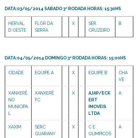
DATA:03/05/2014 SABADO 3ª RODADA HORAS: 15:30HS
HERVAL
FLOR DA
X
SER.
B
D OESTE
SERRA
CRUZEIRO
DATA:04/05/2014 DOMINGO 3ª RODADA HORAS: 15:00HS
CIDADE
EQUIPE A
X
EQUIPE B
CHA
VE
XANXERÊ
XANXERÊ
X
AJAP/ECK
A
NO
FC
ERT
MUNICIPA
IMOVEIS
L
LTDA
XAXIM
SERC
X
C E
A
GUARANY
OLIMPICOS