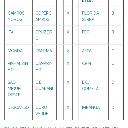
LTDA
CAMPOS
COPERC
X
FLOR DA
B
NOVOS
AMPOS
SERRA
ITA
CRUZEIR
X
FEC
B
O
MONDAI
IPANEMA
X
AEPA
C
PINHALZIN
CANARIN
X
CRM
C
HO
HO
SÃO
C.E.
X
E.C.
D
MIGUEL
GUARANI
COMETA
OESTE
DESCANSO
OURO
X
IPIRANGA
D
VERDE