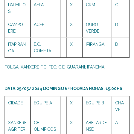
PALMITO
AEPA
X
CRM
C
S
CAMPO
ACEF
X
OURO
D
ERE
VERDE
ITAPIRAN
E.C.
X
IPIRANGA
D
GA
COMETA
FOLGA: XANXERE F.C; FEC; C.E. GUARANI; IPANEMA
DATA:25/05/2014 DOMINGO 6ª RODADA HORAS: 15:00HS
CIDADE
EQUIPE A
X
EQUIPE B
CHA
VE
XANXERE
CE
X
ABELARDE
A
AGRITER
OLIMPICOS
NSE