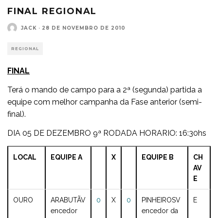
FINAL REGIONAL
JACK
·
28 DE NOVEMBRO DE 2010
REGIONAL
FINAL
Terá o mando de campo para a 2ª (segunda) partida a
equipe com melhor campanha da Fase anterior (semi-
final).
DIA 05 DE DEZEMBRO 9ª RODADA HORARIO: 16:30hs
LOCAL
EQUIPE A
X
EQUIPE B
CH
AV
E
OURO
ARABUTÃ
V
0
X
0
PINHEIROS
V
E
encedor
encedor da