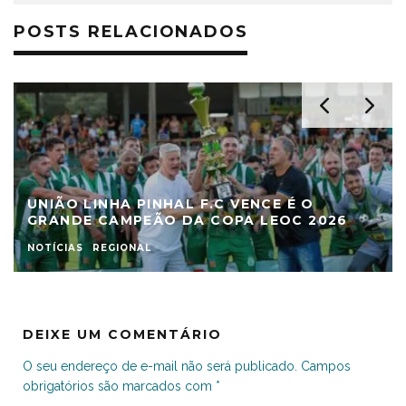
POSTS RELACIONADOS
UNIÃO LINHA PINHAL F.C VENCE É O
GRANDE CAMPEÃO DA COPA LEOC 2026
NOTÍCIAS
REGIONAL
DEIXE UM COMENTÁRIO
O seu endereço de e-mail não será publicado.
Campos
obrigatórios são marcados com
*