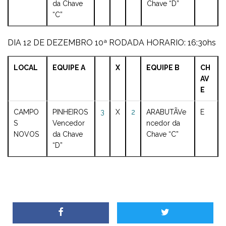
da Chave
Chave “D”
“C”
DIA 12 DE DEZEMBRO 10ª RODADA HORARIO: 16:30hs
LOCAL
EQUIPE A
X
EQUIPE B
CH
AV
E
CAMPO
PINHEIROS
3
X
2
ARABUTÃ
Ve
E
S
Vencedor
ncedor da
NOVOS
da Chave
Chave “C”
“D”