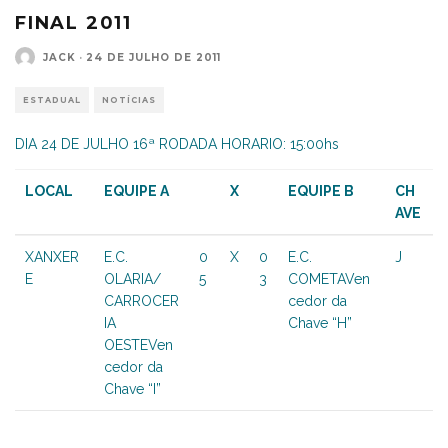
FINAL 2011
JACK
·
24 DE JULHO DE 2011
ESTADUAL
NOTÍCIAS
DIA 24 DE JULHO 16ª RODADA HORARIO: 15:00hs
LOCAL
EQUIPE A
X
EQUIPE B
CH
AVE
XANXER
E.C.
0
X
0
E.C.
J
E
OLARIA/
5
3
COMETAVen
CARROCER
cedor da
IA
Chave “H”
OESTEVen
cedor da
Chave “I”