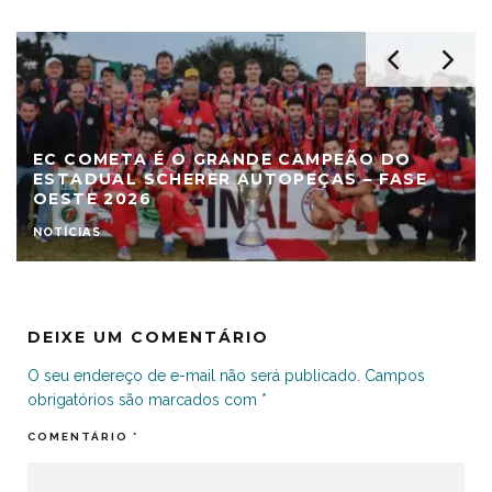
EC COMETA É O GRANDE CAMPEÃO DO
ESTADUAL SCHERER AUTOPEÇAS – FASE
OESTE 2026
NOTÍCIAS
DEIXE UM COMENTÁRIO
O seu endereço de e-mail não será publicado.
Campos
obrigatórios são marcados com
*
COMENTÁRIO
*