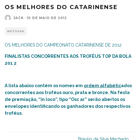
OS MELHORES DO CATARINENSE
JACK
·
10 DE MAIO DE 2012
NOTÍCIAS
OS MELHORES DO CAMPEONATO CATARINENSE DE 2012
FINALISTAS CONCORRENTES AOS TROFÉUS TOP DA BOLA
201 2
A lista abaixo contém os nomes em
ordem alfabétic
ados
concorrentes aos troféus ouro, prata e bronze. Na festa
de premiação, “in loco”, tipo “Osc ar” serão abertos os
envelopes identificando os ganhadores dos respectivos
troféus.
Bráulio da Silva Machado